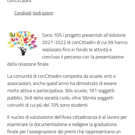
conCittadini.
Percorsi
sulla
Condividi
Vedi azioni
memoria
Sono 105 i progetti presentati all’edizione
2021-2022 di conCittadini di cui 99 hanno
Seguici
realizzato fino in fondo le attività e
su
concluso il percorso con la presentazione
della relazione finale.
La comunità di conCittadini composta da scuole, enti e
associazioni, anche quest’anno ha dimostrato di essere
molto attiva e partecipativa: 304 scuole, 161 soggetti
pubblici, 349 della società civile, oltre 56mila soggetti
coinvolti di cui più del 70% sono studenti.
Il nucleo di valutazione dell’Area cittadinanza è al lavoro per
Assemblea
esaminare la documentazione e redigere la graduatoria
legislativa
finale per l’assegnazione dei premi che rappresentano un