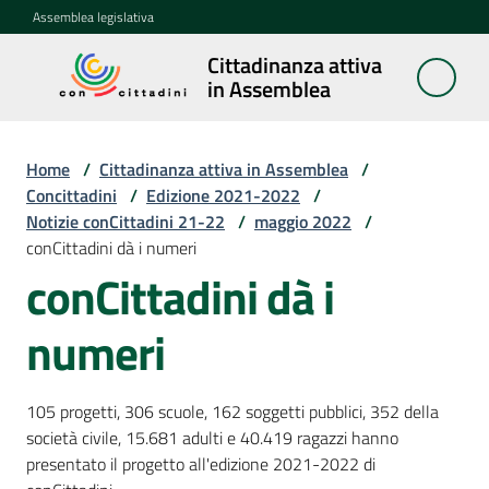
Vai al contenuto
Vai alla navigazione
Vai al footer
Assemblea legislativa
Cittadinanza attiva
Cittadinanza
in Assemblea
attiva in
Assemblea
Home
/
Cittadinanza attiva in Assemblea
/
Concittadini
/
Edizione 2021-2022
/
Notizie conCittadini 21-22
/
maggio 2022
/
Concittadini
conCittadini dà i numeri
Menu selezionato
conCittadini dà i
Porte
aperte
numeri
in
Assemblea
105 progetti, 306 scuole, 162 soggetti pubblici, 352 della
Mostre
società civile, 15.681 adulti e 40.419 ragazzi hanno
itineranti
presentato il progetto all'edizione 2021-2022 di