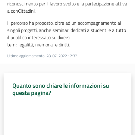
riconoscimento per il lavoro svolto e la partecipazione attiva
a conCittadini.
Assemblea
Il percorso ha proposto, oltre ad un accompagnamento ai
Attività
singoli progetti, anche seminari dedicati a studenti e a tutto
il pubblico interessato su diversi
Argomenti
temi:
legalità
,
memoria
e
diritti.
Ultimo aggiornamento
:
28-07-2022 12:32
Per i media
Per i cittadini
Quanto sono chiare le informazioni su
questa pagina?
Valuta da 1 a 5 stelle