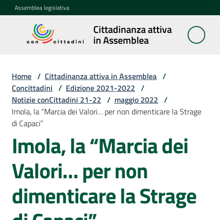
Vai al contenuto
Vai alla navigazione
Vai al footer
Assemblea legislativa
Cittadinanza attiva
Cittadinanza
in Assemblea
attiva in
Assemblea
Home
/
Cittadinanza attiva in Assemblea
/
Concittadini
/
Edizione 2021-2022
/
Notizie conCittadini 21-22
/
maggio 2022
/
Concittadini
Imola, la “Marcia dei Valori… per non dimenticare la Strage
Menu selezionato
di Capaci”
Porte
Imola, la “Marcia dei
aperte
in
Valori… per non
Assemblea
dimenticare la Strage
Mostre
itineranti