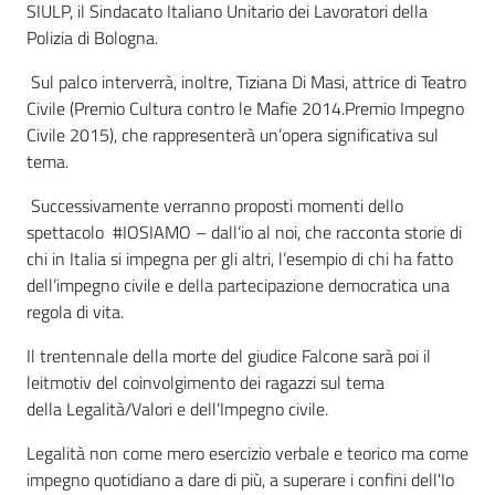
SIULP, il Sindacato Italiano Unitario dei Lavoratori della
Polizia di Bologna.
Assemblea
Sul palco interverrà, inoltre, Tiziana Di Masi, attrice di Teatro
Attività
Civile (Premio Cultura contro le Mafie 2014.Premio Impegno
Civile 2015), che rappresenterà un’opera significativa sul
Argomenti
tema.
Successivamente verranno proposti momenti dello
Per i media
spettacolo #IOSIAMO – dall’io al noi, che racconta storie di
chi in Italia si impegna per gli altri, l’esempio di chi ha fatto
dell’impegno civile e della partecipazione democratica una
Per i cittadini
regola di vita.
Il trentennale della morte del giudice Falcone sarà poi il
leitmotiv del coinvolgimento dei ragazzi sul tema
della Legalità/Valori e dell’Impegno civile.
Legalità non come mero esercizio verbale e teorico ma come
impegno quotidiano a dare di più, a superare i confini dell'Io