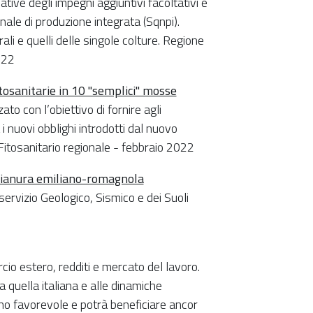
tive degli impegni aggiuntivi facoltativi e
onale di produzione integrata (Sqnpi).
rali e quelli delle singole colture. Regione
022
tosanitarie in 10 "semplici" mosse
ato con l’obiettivo di fornire agli
i nuovi obblighi introdotti dal nuovo
Fitosanitario regionale - febbraio 2022
a pianura emiliano-romagnola
ervizio Geologico, Sismico e dei Suoli
io estero, redditi e mercato del lavoro.
 quella italiana e alle dinamiche
eno favorevole e potrà beneficiare ancor