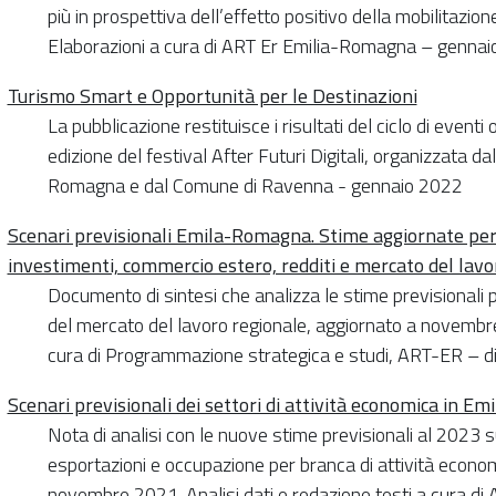
più in prospettiva dell’effetto positivo della mobilitazio
Elaborazioni a cura di ART Er Emilia-Romagna – genna
Turismo Smart e Opportunità per le Destinazioni
La pubblicazione restituisce i risultati del ciclo di event
edizione del festival After Futuri Digitali, organizzata da
Romagna e dal Comune di Ravenna - gennaio 2022
Scenari previsionali Emila-Romagna. Stime aggiornate per 
investimenti, commercio estero, redditi e mercato del lavo
Documento di sintesi che analizza le stime previsionali p
del mercato del lavoro regionale, aggiornato a novembre 
cura di Programmazione strategica e studi, ART-ER – 
Scenari previsionali dei settori di attività economica in E
Nota di analisi con le nuove stime previsionali al 2023 
esportazioni e occupazione per branca di attività econ
novembre 2021. Analisi dati e redazione testi a cura d