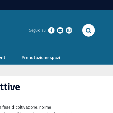
SEARCH
Seguici su
facebook
richieste
newsletter
nti
Prenotazione spazi
ttive
a fase di coltivazione, norme