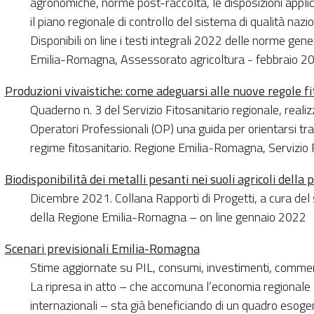
agronomiche, norme post-raccolta, le disposizioni applica
il piano regionale di controllo del sistema di qualità nazi
Disponibili on line i testi integrali 2022 delle norme gene
Emilia-Romagna, Assessorato agricoltura - febbraio 2
Produzioni vivaistiche: come adeguarsi alle nuove regole fi
Quaderno n. 3 del Servizio Fitosanitario regionale, realizz
Operatori Professionali (OP) una guida per orientarsi tra 
regime fitosanitario. Regione Emilia-Romagna, Servizio 
Biodisponibilità dei metalli pesanti nei suoli agricoli dell
Dicembre 2021. Collana Rapporti di Progetti, a cura del s
della Regione Emilia-Romagna – on line gennaio 2022
Scenari previsionali Emilia-Romagna
Stime aggiornate su PIL, consumi, investimenti, commerc
La ripresa in atto – che accomuna l’economia regionale a
internazionali – sta già beneficiando di un quadro esog