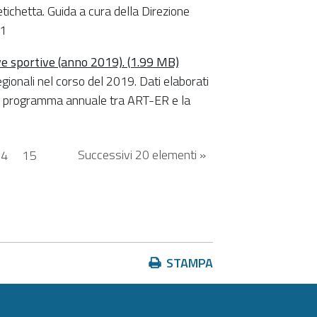
etichetta. Guida a cura della Direzione
21
ve sportive (anno 2019). (1.99 MB)
regionali nel corso del 2019. Dati elaborati
del programma annuale tra ART-ER e la
Successivi 20 elementi »
14
15
Azioni
STAMPA
sul
documento