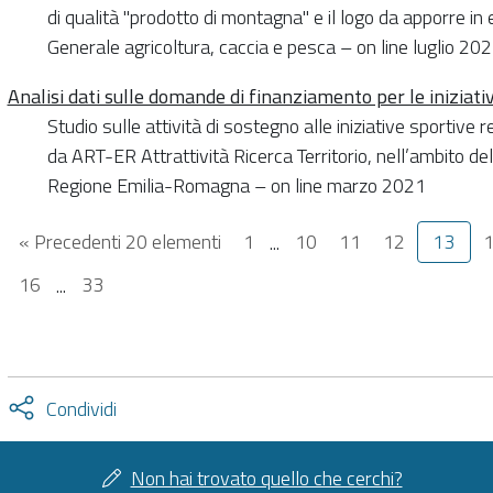
di qualità "prodotto di montagna" e il logo da apporre in 
Generale agricoltura, caccia e pesca – on line luglio 20
Analisi dati sulle domande di finanziamento per le iniziati
Studio sulle attività di sostegno alle iniziative sportive 
da ART-ER Attrattività Ricerca Territorio, nell’ambito 
Regione Emilia-Romagna – on line marzo 2021
« Precedenti 20 elementi
1
...
10
11
12
13
16
...
33
Attiva
Condividi
condividi
facebook
twitter
Non hai trovato quello che cerchi?