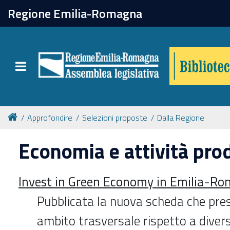
chiudi
Regione Emilia-Romagna
Biblioteca
Toggle navigation
Catalogo online
Collezioni
Approfondire
Selezioni proposte
Dalla Regione
Economia e attività pro
Per approfondire
Invest in Green Economy in Emilia-R
Appuntamenti
Pubblicata la nuova scheda che pre
Prenotazione spazi
ambito trasversale rispetto a diverse