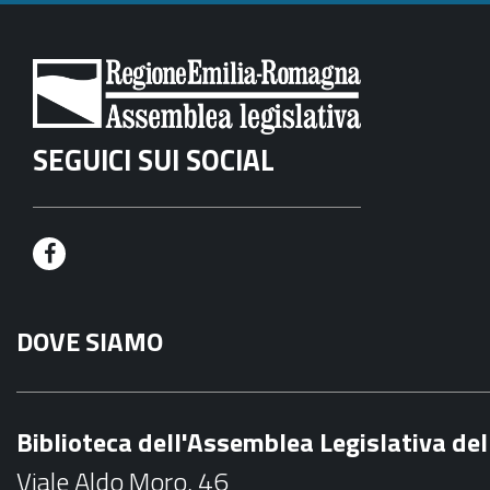
SEGUICI SUI SOCIAL
F
a
DOVE SIAMO
c
e
b
Biblioteca dell'Assemblea Legislativa d
o
Viale Aldo Moro, 46