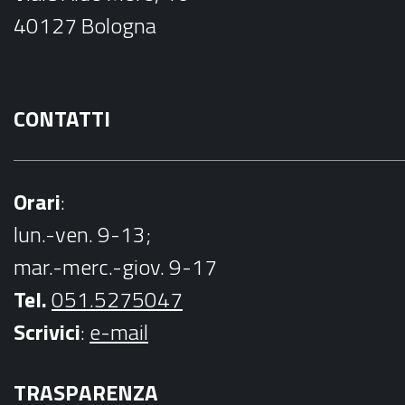
o
40127 Bologna
k
CONTATTI
Orari
:
lun.-ven. 9-13;
mar.-merc.-giov. 9-17
Tel.
051.5275047
Scrivici
:
e-mail
TRASPARENZA