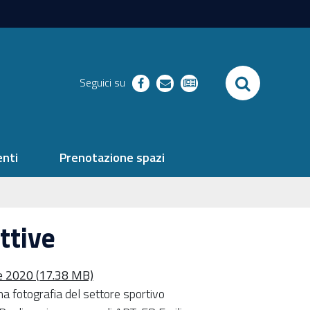
SEARCH
Seguici su
facebook
richieste
newsletter
nti
Prenotazione spazi
ttive
e 2020 (17.38 MB)
na fotografia del settore sportivo