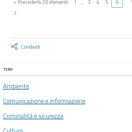
« Precedenti 20 elementi
1
...
3
4
5
6
7
Attiva
Condividi
condividi
facebook
twitter
TEMI
Ambiente
Comunicazione e informazione
Criminalità e sicurezza
Cultura