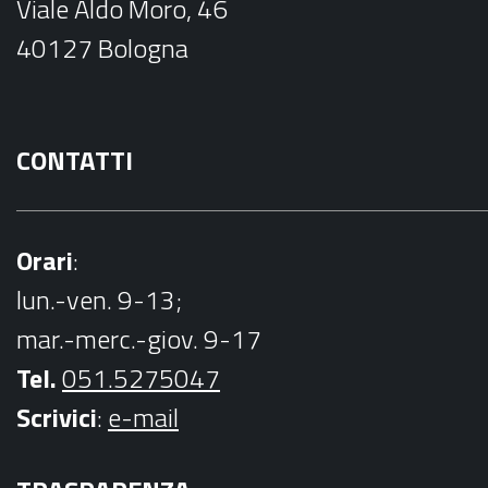
Viale Aldo Moro, 46
o
40127 Bologna
k
CONTATTI
Orari
:
lun.-ven. 9-13;
mar.-merc.-giov. 9-17
Tel.
051.5275047
Scrivici
:
e-mail