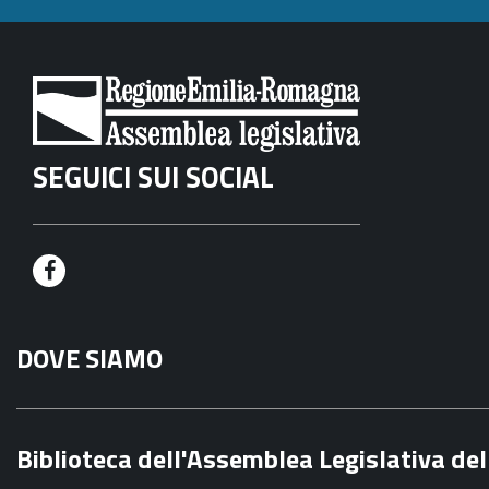
SEGUICI SUI SOCIAL
F
a
DOVE SIAMO
c
e
b
Biblioteca dell'Assemblea Legislativa d
o