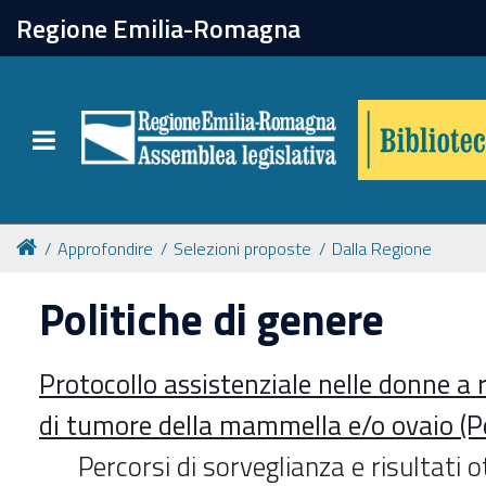
chiudi
Regione Emilia-Romagna
Biblioteca
Toggle navigation
Catalogo online
Collezioni
Approfondire
Selezioni proposte
Dalla Regione
Politiche di genere
Per approfondire
Protocollo assistenziale nelle donne a r
Appuntamenti
di tumore della mammella e/o ovaio (P
Prenotazione spazi
Percorsi di sorveglianza e risultati 