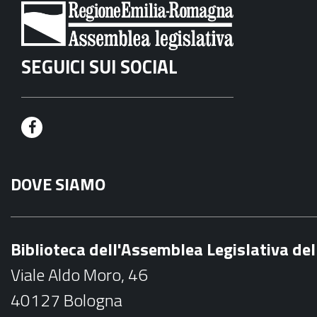
SEGUICI SUI SOCIAL
F
a
DOVE SIAMO
c
e
b
Biblioteca dell'Assemblea Legislativa d
o
Viale Aldo Moro, 46
o
40127 Bologna
k