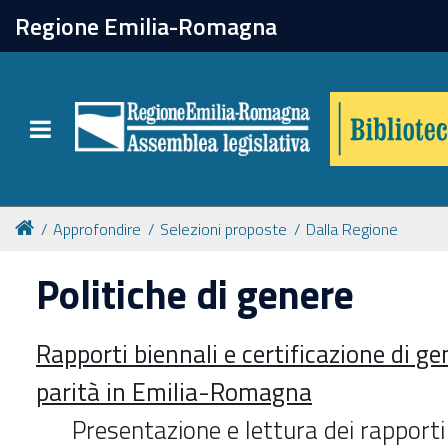
chiudi
Regione Emilia-Romagna
Biblioteca
Toggle navigation
Catalogo online
Collezioni
Approfondire
Selezioni proposte
Dalla Regione
Politiche di genere
Per approfondire
Rapporti biennali e certificazione di gen
Appuntamenti
parità in Emilia-Romagna
Prenotazione spazi
Presentazione e lettura dei rapport