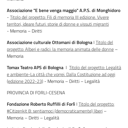
Associazione "E bene venga maggio" A.P.S. di Monghidoro
Assemblea
-
Titolo del progetto: Fili di memoria III edizione. Vivere
territori, ideare futuri: storie di donne e vissuti migranti
Attività
- Memoria – Diritti
Argomenti
Associazione culturale Ottomani di Bologna
I
Titolo del
progetto: Alberi e radici: la memoria animata delle donne
–
Per i media
Memoria
Tomax Teatro APS di Bologna
I
Titolo del progetto: Legalità
e ambiente-La città che vorrei. Dalla Costituzione ad oggi
Per i cittadini
(edizione 2022-23)
- Memoria – Diritti – Legalità
PROVINCIA DI FORLI-CESENA
Fondazione Roberto Ruffilli di Forlì
I
Titolo del progetto:
#Citizenkit 8: sentiamoci (democraticamente) liberi
–
Memoria – Diritti – Legalità