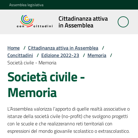
Vai al contenuto
Vai alla navigazione
Vai al footer
Assemblea legislativa
Cittadinanza attiva
Cittadinanza
in Assemblea
attiva in
Assemblea
Home
/
Cittadinanza attiva in Assemblea
/
Concittadini
/
Edizione 2022-23
/
Memoria
/
Società civile - Memoria
Concittadini
Menu selezionato
Società civile -
Porte
Memoria
aperte
in
Assemblea
L’Assemblea valorizza l’apporto di quelle realtà associative o
istanze della società civile (no-profit) che svolgono progetti
Mostre
con le scuole e che realizzeranno reti territoriali con
itineranti
espressioni del mondo giovanile scolastico o extrascolastico.