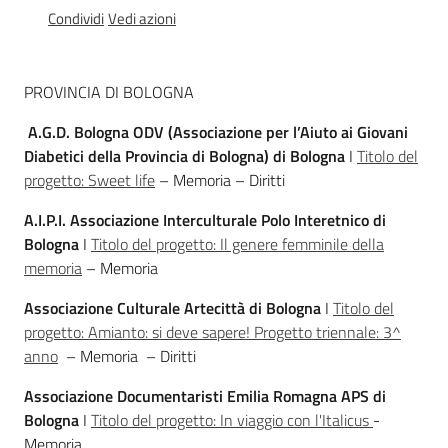
Percorsi
Condividi
Vedi azioni
sulla
memoria
PROVINCIA DI BOLOGNA
A.G.D. Bologna ODV (Associazione per l’Aiuto ai Giovani
Seguici
Diabetici della Provincia di Bologna) di Bologna
I
Titolo del
su
progetto: Sweet life
– Memoria – Diritti
A.I.P.I. Associazione Interculturale Polo Interetnico di
Bologna
I
Titolo del progetto: Il genere femminile della
memoria
– Memoria
Associazione Culturale Artecittà di Bologna
I
Titolo del
progetto: Amianto: si deve sapere! Progetto triennale: 3^
anno
– Memoria – Diritti
Associazione Documentaristi Emilia Romagna APS di
Assemblea
Bologna
I
Titolo del progetto: In viaggio con l'Italicus
-
legislativa
Memoria