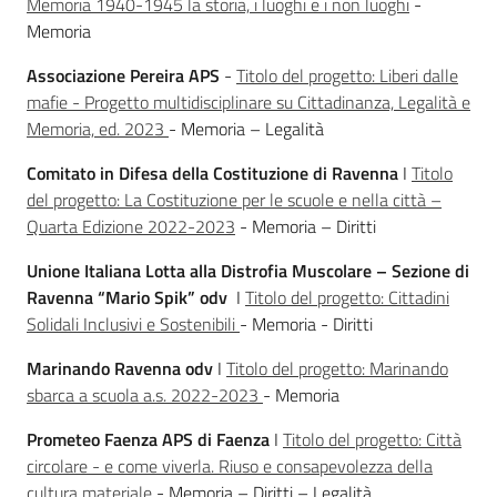
Memoria 1940-1945 la storia, i luoghi e i non luoghi
-
Memoria
Associazione Pereira APS
-
Titolo del progetto: Liberi dalle
mafie - Progetto multidisciplinare su Cittadinanza, Legalità e
Memoria, ed. 2023
- Memoria – Legalità
Comitato in Difesa della Costituzione di Ravenna
I
Titolo
del progetto: La Costituzione per le scuole e nella città –
Quarta Edizione 2022-2023
- Memoria – Diritti
Unione Italiana Lotta alla Distrofia Muscolare – Sezione di
Ravenna “Mario Spik” odv
I
Titolo del progetto: Cittadini
Solidali Inclusivi e Sostenibili
- Memoria - Diritti
Marinando Ravenna odv
I
Titolo del progetto: Marinando
sbarca a scuola a.s. 2022-2023
- Memoria
Prometeo Faenza APS di Faenza
I
Titolo del progetto: Città
circolare - e come viverla. Riuso e consapevolezza della
cultura materiale
- Memoria – Diritti – Legalità