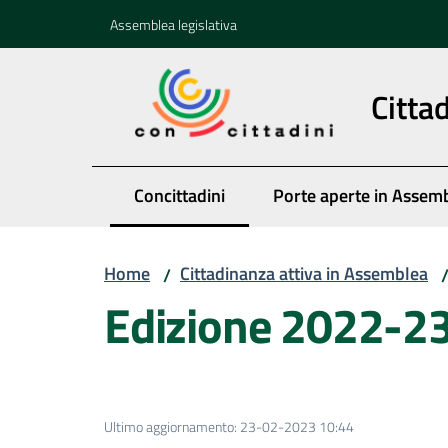
Vai al contenuto
Vai alla navigazione
Vai al footer
Assemblea legislativa
Citta
Concittadini
Porte aperte in Assem
Menu selezionato
Home
Cittadinanza attiva in Assemblea
/
Edizione 2022-2
Ultimo aggiornamento
:
23-02-2023 10:44