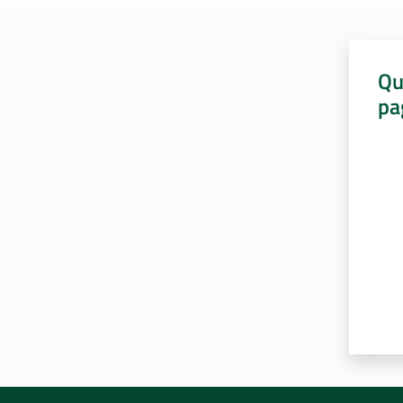
Qu
pa
Valut