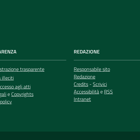
ARENZA
REDAZIONE
trazione trasparente
Responsabile sito
Redazione
illeciti
Credits
-
Scrivici
ccesso agli atti
Accessibilità
e
RSS
gali
e
Copyrights
Intranet
policy