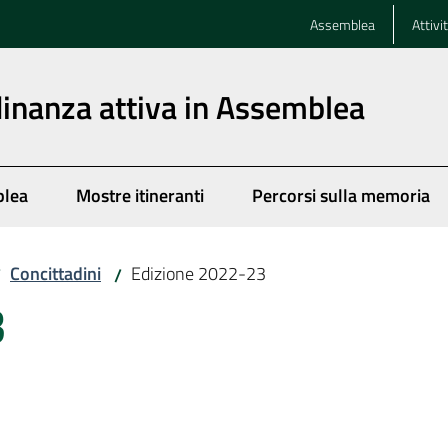
Assemblea
Attivi
dinanza attiva in Assemblea
blea
Mostre itineranti
Percorsi sulla memoria
Concittadini
Edizione 2022-23
/
/
3