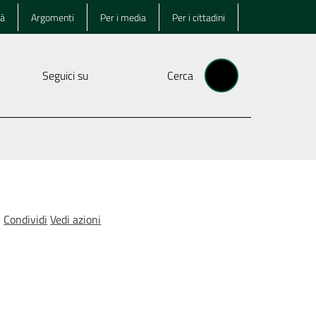
tà
Argomenti
Per i media
Per i cittadini
Seguici su
Cerca
Condividi
Vedi azioni