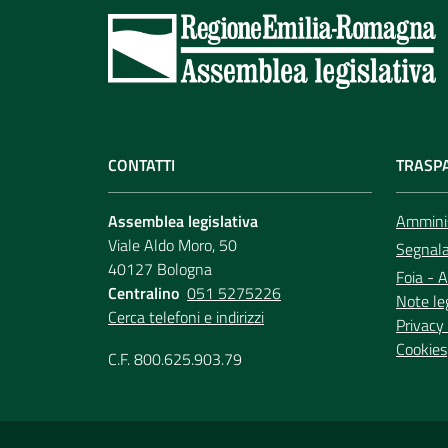
CONTATTI
TRASP
Assemblea legislativa
Amminis
Viale Aldo Moro, 50
Segnala 
40127 Bologna
Foia - A
Centralino
051 5275226
Note le
Cerca telefoni e indirizzi
Privacy 
Cookies
C.F. 800.625.903.79