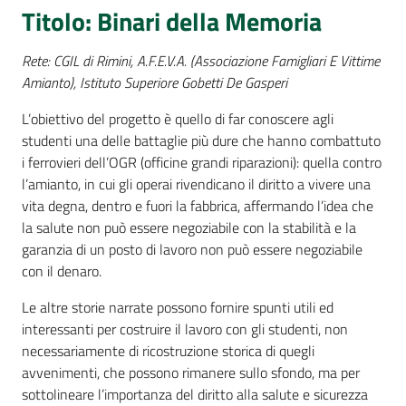
Percorsi
Titolo: Binari della Memoria
sulla
memoria
Rete: CGIL di Rimini, A.F.E.V.A. (Associazione Famigliari E Vittime
Amianto), Istituto Superiore Gobetti De Gasperi
L’obiettivo del progetto è quello di far conoscere agli
Seguici
studenti una delle battaglie più dure che hanno combattuto
su
i ferrovieri dell’OGR (officine grandi riparazioni): quella contro
l’amianto, in cui gli operai rivendicano il diritto a vivere una
vita degna, dentro e fuori la fabbrica, affermando l’idea che
la salute non può essere negoziabile con la stabilità e la
garanzia di un posto di lavoro non può essere negoziabile
con il denaro.
Le altre storie narrate possono fornire spunti utili ed
interessanti per costruire il lavoro con gli studenti, non
necessariamente di ricostruzione storica di quegli
Assemblea
avvenimenti, che possono rimanere sullo sfondo, ma per
legislativa
sottolineare l’importanza del diritto alla salute e sicurezza