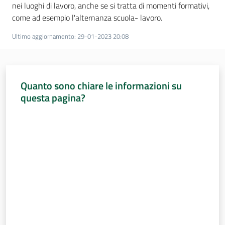
nei luoghi di lavoro, anche se si tratta di momenti formativi,
come ad esempio l'alternanza scuola- lavoro.
Assemblea
Ultimo aggiornamento
:
29-01-2023 20:08
Attività
Argomenti
Quanto sono chiare le informazioni su
Per i media
questa pagina?
Valuta da 1 a 5 stelle
Per i cittadini