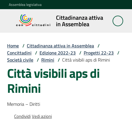
Vai al contenuto
Vai alla navigazione
Vai al footer
Assemblea legislativa
Cittadinanza attiva
Cittadinanza
in Assemblea
attiva in
Assemblea
Home
/
Cittadinanza attiva in Assemblea
/
Concittadini
/
Edizione 2022-23
/
Progetti 22-23
/
Società civile
/
Rimini
/
Città visibili aps di Rimini
Concittadini
Menu selezionato
Città visibili aps di
Porte
Rimini
aperte
in
Assemblea
Memoria – Diritti
Mostre
Condividi
Vedi azioni
itineranti