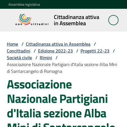
Vai al contenuto
Vai alla navigazione
Vai al footer
Assemblea legislativa
Cittadinanza attiva
Cittadinanza
in Assemblea
attiva in
Assemblea
Home
/
Cittadinanza attiva in Assemblea
/
Concittadini
/
Edizione 2022-23
/
Progetti 22-23
/
Società civile
/
Rimini
/
Concittadini
Associazione Nazionale Partigiani d'Italia sezione Alba Mini
Menu selezionato
di Santarcangelo di Romagna
Porte
Associazione
aperte
in
Nazionale Partigiani
Assemblea
d'Italia sezione Alba
Mostre
itineranti