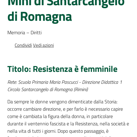
Mini di Santarcangelo
Percorsi
di Romagna
sulla
memoria
Memoria – Diritti
Condividi
Vedi azioni
Seguici
su
Titolo: Resistenza è femminile
Rete: Scuola Primaria Maria Pascucci - Direzione Didattica 1
Circolo Santarcangelo di Romagna (Rimini)
Da sempre le donne vengono dimenticate dalla Storia:
occorre cambiare direzione, e per farlo è necessario capire
come è cambiata la figura della donna, in particolare
durante il ventennio fascista e la Resistenza, nella società e
Assemblea
nella vita di tutti i giorni. Dopo questo passaggio, è
legislativa