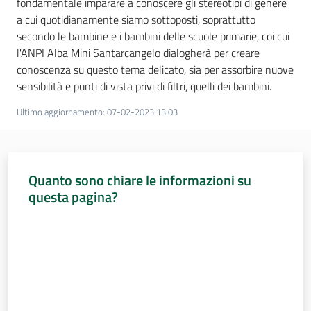
fondamentale imparare a conoscere gli stereotipi di genere
a cui quotidianamente siamo sottoposti, soprattutto
Assemblea
secondo le bambine e i bambini delle scuole primarie, coi cui
l'ANPI Alba Mini Santarcangelo dialogherà per creare
Attività
conoscenza su questo tema delicato, sia per assorbire nuove
sensibilità e punti di vista privi di filtri, quelli dei bambini.
Argomenti
Ultimo aggiornamento
:
07-02-2023 13:03
Per i media
Quanto sono chiare le informazioni su
Per i cittadini
questa pagina?
Valuta da 1 a 5 stelle