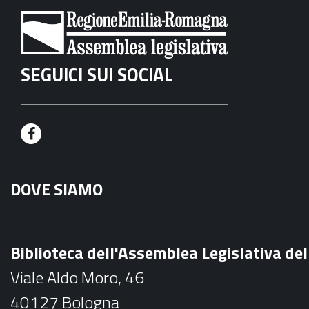
SEGUICI SUI SOCIAL
F
a
DOVE SIAMO
c
e
b
Biblioteca dell'Assemblea Legislativa d
o
Viale Aldo Moro, 46
o
40127 Bologna