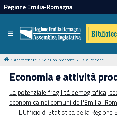
chiudi
Regione Emilia-Romagna
Biblioteca
Toggle navigation
Catalogo online
Collezioni
Approfondire
Selezioni proposte
Dalla Regione
Economia e attività pro
Per approfondire
La potenziale fragilità demografica, so
Appuntamenti
economica nei comuni dell'Emilia-Ro
Prenotazione spazi
L'Ufficio di Statistica della Region