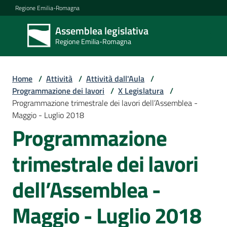
Vai al contenuto
Vai alla navigazione
Vai al footer
Regione Emilia-Romagna
Assemblea legislativa
Assemblea
Regione Emilia-Romagna
legislativa
Regione Emilia-
Romagna
Home
/
Attività
/
Attività dall'Aula
/
Programmazione dei lavori
/
X Legislatura
/
Programmazione trimestrale dei lavori dell’Assemblea -
Assemblea
Maggio - Luglio 2018
Programmazione
Attività
trimestrale dei lavori
dell’Assemblea -
Argomenti
Maggio - Luglio 2018