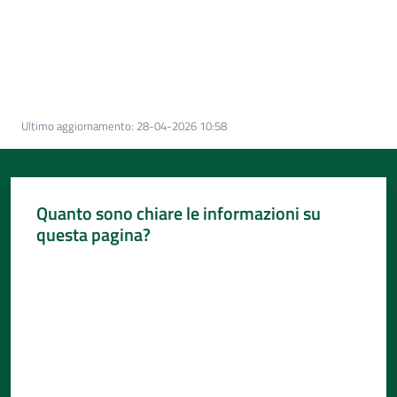
Per
i
media
Per
i
Ultimo aggiornamento
:
28-04-2026 10:58
cittadini
Quanto sono chiare le informazioni su
questa pagina?
Valuta da 1 a 5 stelle