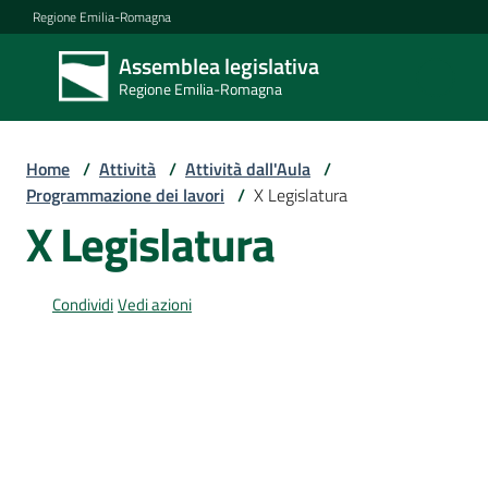
Vai al contenuto
Vai alla navigazione
Vai al footer
Regione Emilia-Romagna
Assemblea legislativa
Assemblea
Regione Emilia-Romagna
legislativa
Regione Emilia-
Romagna
Home
/
Attività
/
Attività dall'Aula
/
Programmazione dei lavori
/
X Legislatura
X Legislatura
Assemblea
Condividi
Vedi azioni
Attività
Argomenti