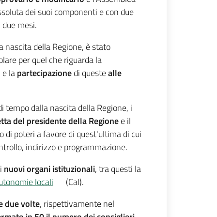
ssoluta dei suoi componenti e con due
i due mesi.
lla nascita della Regione, è stato
olare per quel che riguarda la
 e la
partecipazione
di queste
alle
di tempo dalla nascita della Regione, i
etta del presidente della Regione
e il
io di poteri a favore di quest'ultima di cui
ntrollo, indirizzo e programmazione.
di
nuovi organi istituzionali
, tra questi la
autonomie locali
(Cal).
e due volte
, rispettivamente nel
ermato
in 50 il numero dei consiglieri