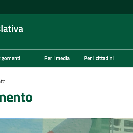
lativa
rgomenti
Per i media
Per i cittadini
nto
amento