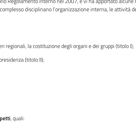
oprio Regolamento interno nel 2007, e vi ha apportato alcune
 complesso disciplinano l’organizzazione interna, le attività d
 regionali, la costituzione degli organi e dei gruppi (titolo I);
residenza (titolo II);
spetti
, quali: