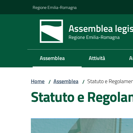
Vai al contenuto
Vai alla navigazione
Vai al footer
Regione Emilia-Romagna
Assemblea legis
Regione Emilia-Romagna
Assemblea
Attività
A
Home
Assemblea
Statuto e Regolame
/
/
Statuto e Regol