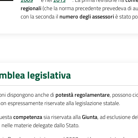
regionali
(che la norma precedente prevedeva di au
con la seconda il
numero degli assessori
è stato p
blea legislativa
egioni dispongono anche di
potestà regolamentare
, possono c
non espressamente riservate alla legislazione statale.
questa
competenza
sia riservata alla
Gi
unta
, ad esclusione de
 nelle materie delegate dallo Stato.