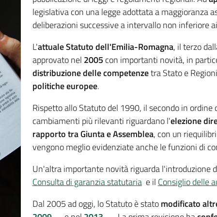
legislativa con una legge adottata a maggioranza a
deliberazioni successive a intervallo non inferiore a
L'
attuale
Statuto dell'Emilia-Romagna
, il terzo da
approvato nel
2005
con importanti novità, in partic
distribuzione delle competenze
tra Stato e Regioni
politiche europee
.
Rispetto allo Statuto del 1990, il secondo in ordine 
cambiamenti più rilevanti riguardano l'
elezione dir
rapporto tra Giunta e Assemblea
, con un riequilibr
vengono meglio evidenziate anche le funzioni di co
Un'altra importante novità riguarda l'introduzione 
Consulta di garanzia statutaria
e il
Consiglio delle 
Dal 2005 ad oggi, lo Statuto è stato
modificato altr
2009
e nel
2013
. La prima revisione ha
conf