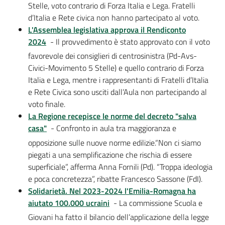
Stelle, voto contrario di Forza Italia e Lega. Fratelli
d’Italia e Rete civica non hanno partecipato al voto.
L'Assemblea legislativa approva il Rendiconto
2024
- Il provvedimento è stato approvato con il voto
favorevole dei consiglieri di centrosinistra (Pd-Avs-
Civici-Movimento 5 Stelle) e quello contrario di Forza
Italia e Lega, mentre i rappresentanti di Fratelli d’Italia
e Rete Civica sono usciti dall’Aula non partecipando al
voto finale.
La Regione recepisce le norme del decreto "salva
casa"
- Confronto in aula tra maggioranza e
opposizione sulle nuove norme edilizie.“Non ci siamo
piegati a una semplificazione che rischia di essere
superficiale”, afferma Anna Fornili (Pd). “Troppa ideologia
e poca concretezza”, ribatte Francesco Sassone (FdI).
Solidarietà. Nel 2023-2024 l'Emilia-Romagna ha
aiutato 100.000 ucraini
- La commissione Scuola e
Giovani ha fatto il bilancio dell’applicazione della legge