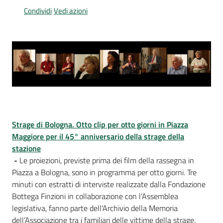
Per
Condividi
Vedi azioni
i
media
Per
i
cittadini
Strage di Bologna. Otto clip per otto giorni in Piazza
Maggiore per il 45° anniversario della strage della
stazione
-
Le proiezioni, previste prima dei film della rassegna in
Piazza a Bologna, sono in programma per otto giorni. Tre
minuti con estratti di interviste realizzate dalla Fondazione
Bottega Finzioni in collaborazione con l’Assemblea
legislativa, fanno parte dell'Archivio della Memoria
dell’Associazione tra i familiari delle vittime della strage.