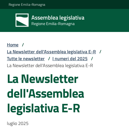
Vai al contenuto
Vai alla navigazione
Vai al footer
Regione Emilia-Romagna
Assemblea legislativa
Assemblea
Regione Emilia-Romagna
legislativa
Regione Emilia-
Romagna
Home
/
La Newsletter dell'Assemblea legislativa E-R
/
Tutte le newsletter
/
I numeri del 2025
/
Assemblea
La Newsletter dell'Assemblea legislativa E-R
La Newsletter
Attività
dell'Assemblea
legislativa E-R
Argomenti
luglio 2025