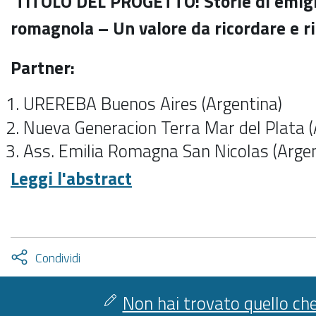
TITOLO DEL PROGETTO:
Storie di emig
romagnola – Un valore da ricordare e r
Partner:
UREREBA Buenos Aires (Argentina)
Nueva Generacion Terra Mar del Plata (
Ass. Emilia Romagna San Nicolas (Argen
Leggi l'abstract
Attiva
Condividi
condividi
facebook
twitter
Non hai trovato quello che