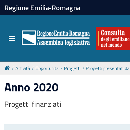
chiudi
Regione Emilia-Romagna
La Consulta
Toggle navigation
Attività
Per chi vive all'estero
Attività
Opportunità
Progetti
Progetti presentati da 
Newsletter
Anno 2020
Progetti finanziati