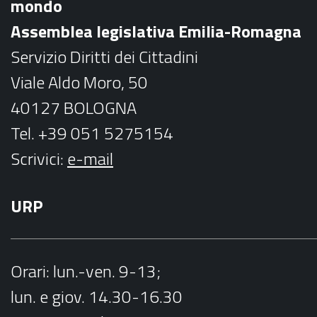
mondo
o
r
Assemblea legislativa Emilia-Romagna
k
a
Servizio Diritti dei Cittadini
m
Viale Aldo Moro, 50
40127 BOLOGNA
Tel. +39 051 5275154
Scrivici:
e-mail
URP
Orari
: lun.-ven. 9-13;
lun. e giov. 14.30-16.30