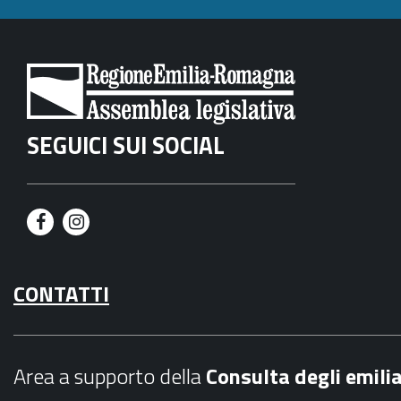
SEGUICI SUI SOCIAL
F
I
a
n
CONTATTI
c
s
e
t
b
a
Area a supporto della
C
onsulta degli emili
o
g