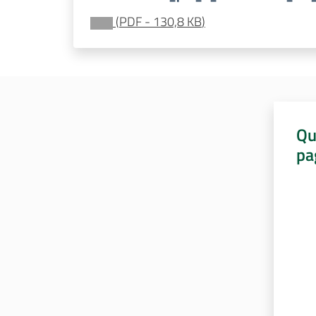
(
PDF
-
130,8 KB
)
Qu
pa
Valut