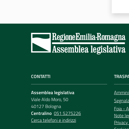
CONTATTI
TRASP
Assemblea legislativa
Amminis
Viale Aldo Moro, 50
Segnala 
40127 Bologna
Foia - A
Centralino
051 5275226
Note le
Cerca telefoni e indirizzi
Privacy 