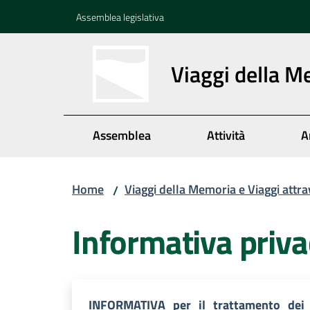
Vai al contenuto
Vai alla navigazione
Vai al footer
Assemblea legislativa
Viaggi della M
Assemblea
Attività
A
Home
Viaggi della Memoria e Viaggi attr
/
Informativa priva
INFORMATIVA_per_il_trattamento_dei_d