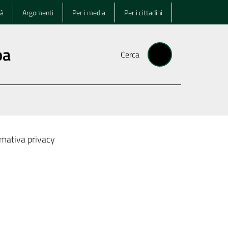
tà
Argomenti
Per i media
Per i cittadini
pa
Cerca
rmativa privacy