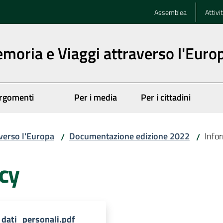
Assemblea
Attivi
emoria e Viaggi attraverso l'Euro
rgomenti
Per i media
Per i cittadini
averso l'Europa
Documentazione edizione 2022
Info
/
/
cy
ati_personali.pdf