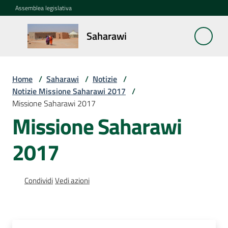
Vai al contenuto
Vai alla navigazione
Vai al footer
Assemblea legislativa
Saharawi
Saharawi
Home
/
Saharawi
/
Notizie
/
La
Notizie Missione Saharawi 2017
/
questione
Missione Saharawi 2017
Saharawi
Missione Saharawi
Notizie
2017
Menu selezionato
Missioni
Condividi
Vedi azioni
La
cooperazione
dell'Emilia-