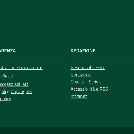
ARENZA
REDAZIONE
trazione trasparente
Responsabile sito
Redazione
illeciti
Credits
-
Scrivici
ccesso agli atti
Accessibilità
e
RSS
gali
e
Copyrights
Intranet
policy