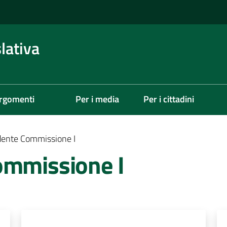
lativa
rgomenti
Per i media
Per i cittadini
dente Commissione I
ommissione I