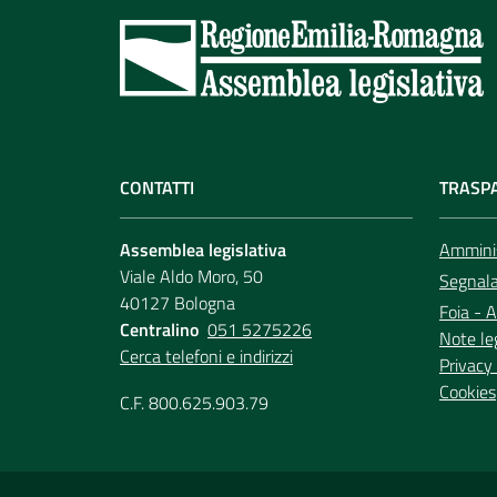
CONTATTI
TRASP
Assemblea legislativa
Amminis
Viale Aldo Moro, 50
Segnala 
40127 Bologna
Foia - A
Centralino
051 5275226
Note le
Cerca telefoni e indirizzi
Privacy 
Cookies
C.F. 800.625.903.79