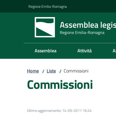
Vai al contenuto
Vai alla navigazione
Vai al footer
Regione Emilia-Romagna
Assemblea legis
Regione Emilia-Romagna
Assemblea
Attività
A
Home
Liste
Commissioni
/
/
Commissioni
Ultimo aggiornamento
:
14-09-2011 16:24