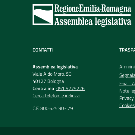
CONTATTI
TRASP
Assemblea legislativa
Amminis
Viale Aldo Moro, 50
Segnala 
40127 Bologna
Foia - A
Centralino
051 5275226
Note le
Cerca telefoni e indirizzi
Privacy 
Cookies
C.F. 800.625.903.79