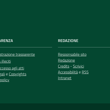
ARENZA
REDAZIONE
trazione trasparente
Responsabile sito
Redazione
illeciti
Credits
-
Scrivici
ccesso agli atti
Accessibilità
e
RSS
gali
e
Copyrights
Intranet
policy