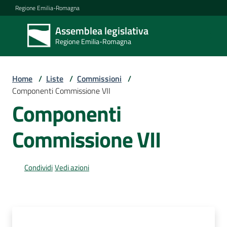
Vai al contenuto
Vai alla navigazione
Vai al footer
Regione Emilia-Romagna
Assemblea legislativa
Assemblea
Regione Emilia-Romagna
legislativa
Regione Emilia-
Romagna
Home
/
Liste
/
Commissioni
/
Componenti Commissione VII
Componenti
Assemblea
Commissione VII
Attività
Condividi
Vedi azioni
Argomenti