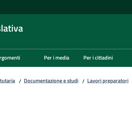
lativa
rgomenti
Per i media
Per i cittadini
tutaria
Documentazione e studi
Lavori preparatori
/
/