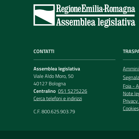
CONTATTI
TRASP
Assemblea legislativa
Amminis
Viale Aldo Moro, 50
Segnala 
40127 Bologna
Foia - A
Centralino
051 5275226
Note le
Cerca telefoni e indirizzi
Privacy 
Cookies
C.F. 800.625.903.79