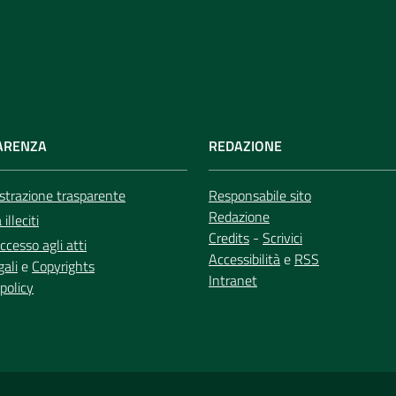
ARENZA
REDAZIONE
trazione trasparente
Responsabile sito
Redazione
illeciti
Credits
-
Scrivici
ccesso agli atti
Accessibilità
e
RSS
gali
e
Copyrights
Intranet
policy