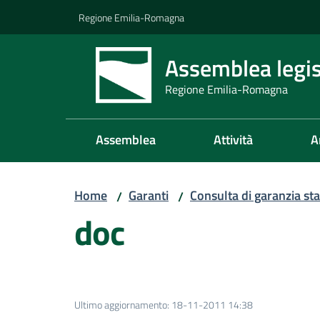
Vai al contenuto
Vai alla navigazione
Vai al footer
Regione Emilia-Romagna
Assemblea legis
Regione Emilia-Romagna
Assemblea
Attività
A
Home
Garanti
Consulta di garanzia sta
/
/
doc
Ultimo aggiornamento
:
18-11-2011 14:38