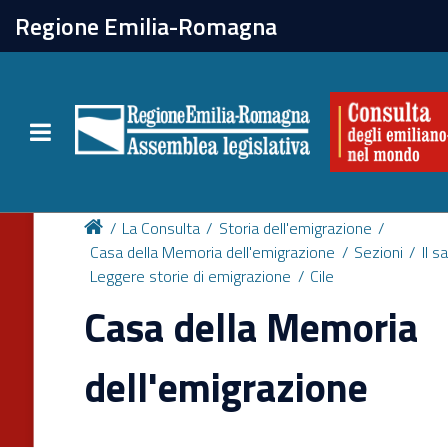
chiudi
Regione Emilia-Romagna
La Consulta
Toggle navigation
Attività
Per chi vive all'estero
La Consulta
Storia dell'emigrazione
Casa della Memoria dell'emigrazione
Sezioni
Il s
Leggere storie di emigrazione
Cile
Newsletter
Casa della Memoria
dell'emigrazione