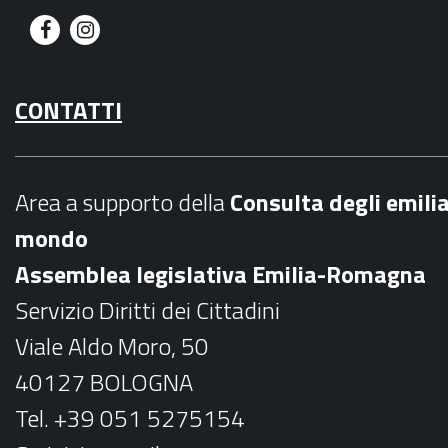
F
I
a
n
CONTATTI
c
s
e
t
b
a
Area a supporto della
C
onsulta degli emili
o
g
mondo
o
r
Assemblea legislativa Emilia-Romagna
k
a
Servizio Diritti dei Cittadini
m
Viale Aldo Moro, 50
40127 BOLOGNA
Tel. +39 051 5275154