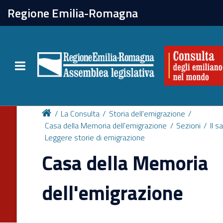
chiudi
Regione Emilia-Romagna
La Consulta
Toggle navigation
Attività
Per chi vive all'estero
La Consulta
Storia dell'emigrazione
Casa della Memoria dell'emigrazione
Sezioni
Il s
Leggere storie di emigrazione
Newsletter
Casa della Memoria
dell'emigrazione