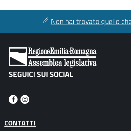
Non hai trovato quello che
SEGUICI SUI SOCIAL
F
I
a
n
CONTATTI
c
s