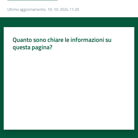
Per
i
Ultimo aggiornamento
:
10-10-2024 11:29
media
Per
Quanto sono chiare le informazioni su
i
questa pagina?
cittadini
Valuta da 1 a 5 stelle