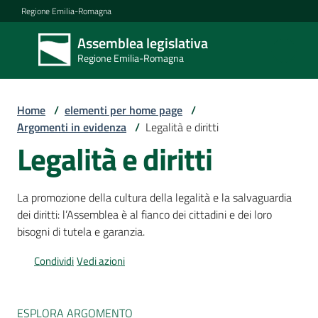
Vai al contenuto
Vai alla navigazione
Vai al footer
Regione Emilia-Romagna
Assemblea legislativa
Assemblea
Regione Emilia-Romagna
legislativa
Regione Emilia-
Romagna
Home
/
elementi per home page
/
Argomenti in evidenza
/
Legalità e diritti
Legalità e diritti
Assemblea
La promozione della cultura della legalità e la salvaguardia
Attività
dei diritti: l’Assemblea è al fianco dei cittadini e dei loro
bisogni di tutela e garanzia.
Condividi
Vedi azioni
Argomenti
ESPLORA ARGOMENTO