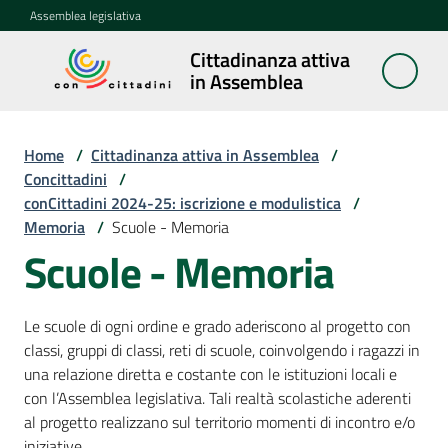
Vai al contenuto
Vai alla navigazione
Vai al footer
Assemblea legislativa
Cittadinanza attiva
Cittadinanza
in Assemblea
attiva in
Assemblea
Home
/
Cittadinanza attiva in Assemblea
/
Concittadini
/
conCittadini 2024-25: iscrizione e modulistica
/
Concittadini
Memoria
Menu selezionato
/
Scuole - Memoria
Scuole - Memoria
Porte
aperte
in
Le scuole di ogni ordine e grado aderiscono al progetto con
Assemblea
classi, gruppi di classi, reti di scuole, coinvolgendo i ragazzi in
una relazione diretta e costante con le istituzioni locali e
Mostre
con l’Assemblea legislativa. Tali realtà scolastiche aderenti
itineranti
al progetto realizzano sul territorio momenti di incontro e/o
iniziative.