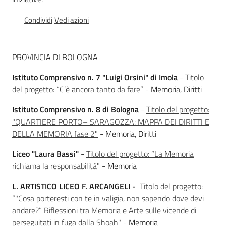
Percorsi
sulla
Condividi
Vedi azioni
memoria
PROVINCIA DI BOLOGNA
Seguici
Istituto Comprensivo n. 7 "Luigi Orsini" di Imola
-
Titolo
su
del progetto: “C’è ancora tanto da fare”
- Memoria, Diritti
Istituto Comprensivo n. 8 di Bologna
-
Titolo del progetto:
"QUARTIERE PORTO– SARAGOZZA: MAPPA DEI DIRITTI E
DELLA MEMORIA fase 2"
- Memoria, Diritti
Liceo "Laura Bassi"
-
Titolo del progetto: “La Memoria
richiama la responsabilità"
- Memoria
L. ARTISTICO LICEO F. ARCANGELI -
Titolo del progetto:
“"Cosa porteresti con te in valigia, non sapendo dove devi
Assemblea
andare?” Riflessioni tra Memoria e Arte sulle vicende di
legislativa
perseguitati in fuga dalla Shoah"
- Memoria