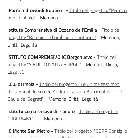
IPSAS Aldrovandi Rubbiani
-
Titolo del progetto: “Per non
Assemblea
perdere il filo”
- Memoria
Attività
Istituto Comprensivo di Ozzano dell'Emilia
-
Titolo del
progetto: “Bambine e bambini raccontano...”
- Memoria,
Argomenti
Diritti, Legalità
ISTITUTO COMPRENSIVO IC Borgonuovo
-
Titolo del
Per i media
progetto: “S.BULLO.NATI A BORGO”
- Memoria, Diritti,
Legalità
Per i cittadini
I.C.6 di Imola
-
Titolo del progetto: “Le ultime testimoni
della Shoah le sorelle Andra e Tatiana Bucci: dal libro " Il
Baule dei Segreti"
- Memoria, Diritti, Legalità
Istituto Comprensivo di Pianoro
-
Titolo del progetto:
“LIBERIAMOCI"
- Memoria
IC Monte San Pietro
-
Titolo del progetto: "CCRR Consiglio