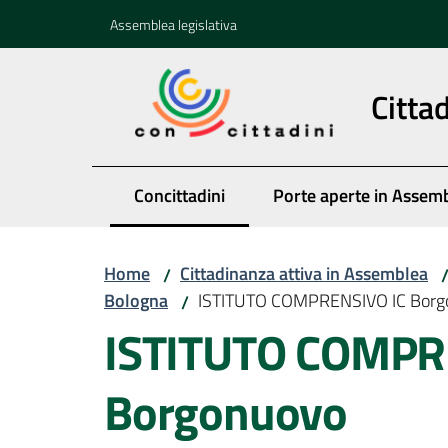
Vai al contenuto
Vai alla navigazione
Vai al footer
Assemblea legislativa
Citta
Concittadini
Porte aperte in Assem
Menu selezionato
Home
Cittadinanza attiva in Assemblea
/
Bologna
ISTITUTO COMPRENSIVO IC Borg
/
ISTITUTO COMPR
Borgonuovo