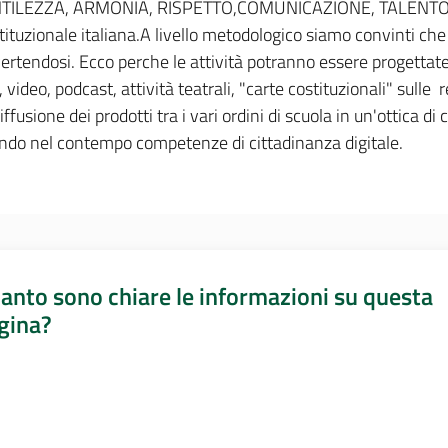
NTILEZZA, ARMONIA, RISPETTO,COMUNICAZIONE, TALENTO, PA
ituzionale italiana.A livello metodologico siamo convinti che 
rtendosi. Ecco perche le attività potranno essere progettate s
, video, podcast, attività teatrali, "carte costituzionali" sulle 
fusione dei prodotti tra i vari ordini di scuola in un'ottica di 
endo nel contempo competenze di cittadinanza digitale.
anto sono chiare le informazioni su questa
gina?
a da 1 a 5 stelle