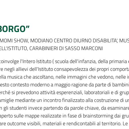
A BORGO”
PI, MOMI SHOW, MODIANO CENTRO DIURNO DISABILITA', M
LL'ISTITUTO, CARABINIERI DI SASSO MARCONI
coinvolge l'Intero Istituto ( scuola dell'infanzia, della primari
are negli allievi dell'Istituto consapevolezza dei propri compo
nella musica che ascoltano, nelle immagini che vedono, nelle 
n questo contesto moderno a maggio ragione da parte di bambi
rché si prevedono attività esperenziali, laboratoriali e di gr
famiglie mediante un incontro finalizzato alla costruzione di u
gli studenti invece partendo da parole chiave, da esaminare 
aperto sulle mappe realizzate in fase di brainstorming dai gru
nare outcome visibili, materiali e rendicontabili al territorio