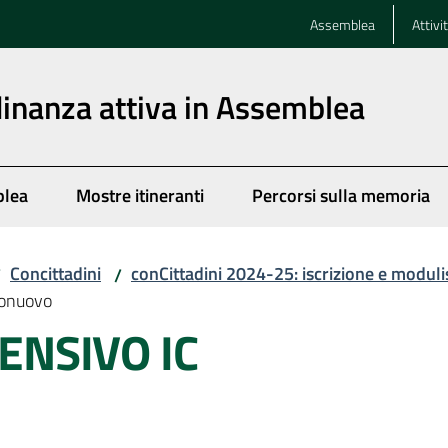
Assemblea
Attivi
dinanza attiva in Assemblea
blea
Mostre itineranti
Percorsi sulla memoria
Concittadini
conCittadini 2024-25: iscrizione e moduli
/
/
onuovo
ENSIVO IC