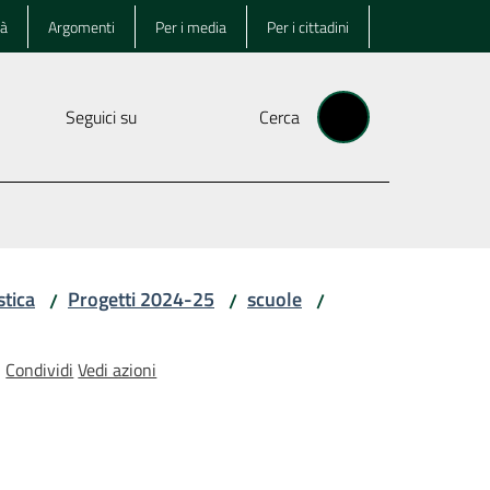
tà
Argomenti
Per i media
Per i cittadini
Seguici su
Cerca
stica
Progetti 2024-25
scuole
/
/
/
Condividi
Vedi azioni