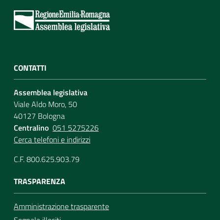
Assemblea
Attività
CONTATTI
Argomenti
Assemblea legislativa
Per i media
Viale Aldo Moro, 50
40127 Bologna
Centralino
051 5275226
Per i cittadini
Cerca telefoni e indirizzi
C.F. 800.625.903.79
TRASPARENZA
Amministrazione trasparente