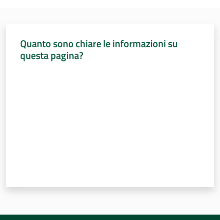
Percorsi
sulla
memoria
Quanto sono chiare le informazioni su
questa pagina?
Valuta da 1 a 5 stelle
Seguici
su
Assemblea
legislativa