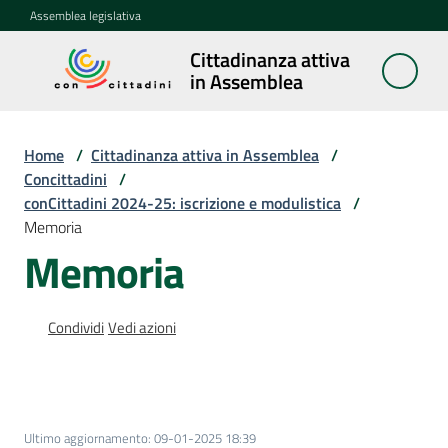
Vai al contenuto
Vai alla navigazione
Vai al footer
Assemblea legislativa
Cittadinanza attiva
Cittadinanza
in Assemblea
attiva in
Assemblea
Home
/
Cittadinanza attiva in Assemblea
/
Concittadini
/
conCittadini 2024-25: iscrizione e modulistica
/
Concittadini
Memoria
Menu selezionato
Memoria
Porte
aperte
in
Condividi
Vedi azioni
Assemblea
Mostre
itineranti
Ultimo aggiornamento
:
09-01-2025 18:39