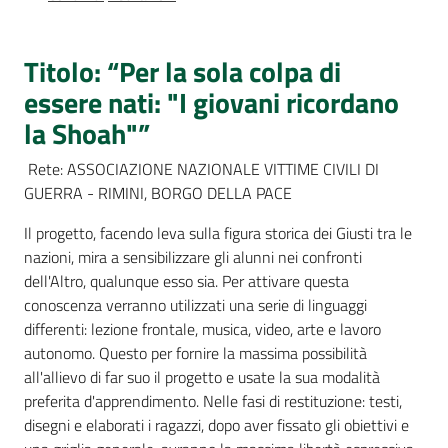
Percorsi
sulla
memoria
Titolo: “Per la sola colpa di
essere nati: "I giovani ricordano
la Shoah"”
Seguici
Rete: ASSOCIAZIONE NAZIONALE VITTIME CIVILI DI
su
GUERRA - RIMINI, BORGO DELLA PACE
Il progetto, facendo leva sulla figura storica dei Giusti tra le
nazioni, mira a sensibilizzare gli alunni nei confronti
dell'Altro, qualunque esso sia. Per attivare questa
conoscenza verranno utilizzati una serie di linguaggi
differenti: lezione frontale, musica, video, arte e lavoro
autonomo. Questo per fornire la massima possibilità
all'allievo di far suo il progetto e usate la sua modalità
preferita d'apprendimento. Nelle fasi di restituzione: testi,
Assemblea
disegni e elaborati i ragazzi, dopo aver fissato gli obiettivi e
legislativa