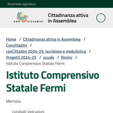
Vai al contenuto
Vai alla navigazione
Vai al footer
Assemblea legislativa
Cittadinanza attiva
Cittadinanza
in Assemblea
attiva in
Assemblea
Home
/
Cittadinanza attiva in Assemblea
/
Concittadini
/
conCittadini 2024-25: iscrizione e modulistica
/
Concittadini
Progetti 2024-25
Menu selezionato
/
scuole
/
Rimini
/
Istituto Comprensivo Statale Fermi
Porte
Istituto Comprensivo
aperte
in
Statale Fermi
Assemblea
Mostre
Memoria
itineranti
Condividi
Vedi azioni