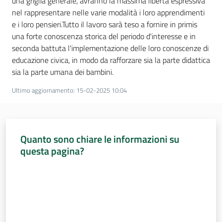
una griglia generale, avranno la massima libertà espressiva
nel rappresentare nelle varie modalità i loro apprendimenti
Assemblea
e i loro pensieri.Tutto il lavoro sarà teso a fornire in primis
una forte conoscenza storica del periodo d'interesse e in
Attività
seconda battuta l'implementazione delle loro conoscenze di
educazione civica, in modo da rafforzare sia la parte didattica
Argomenti
sia la parte umana dei bambini.
Ultimo aggiornamento
:
15-02-2025 10:04
Per i media
Per i cittadini
Quanto sono chiare le informazioni su
questa pagina?
Valuta da 1 a 5 stelle