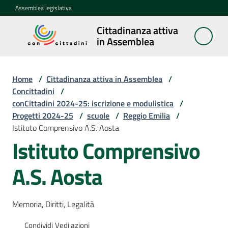
Vai al contenuto
Vai alla navigazione
Vai al footer
Assemblea legislativa
Cittadinanza attiva
Cittadinanza
in Assemblea
attiva in
Assemblea
Home
/
Cittadinanza attiva in Assemblea
/
Concittadini
/
conCittadini 2024-25: iscrizione e modulistica
/
Concittadini
Progetti 2024-25
Menu selezionato
/
scuole
/
Reggio Emilia
/
Istituto Comprensivo A.S. Aosta
Porte
Istituto Comprensivo
aperte
in
A.S. Aosta
Assemblea
Mostre
Memoria, Diritti, Legalità
itineranti
Condividi
Vedi azioni