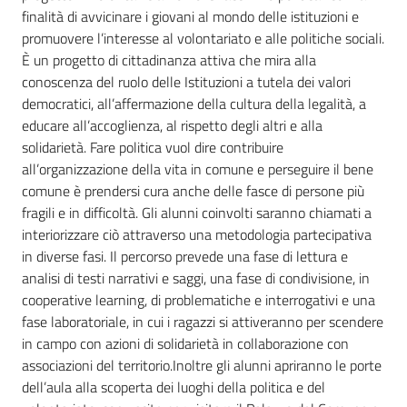
finalità di avvicinare i giovani al mondo delle istituzioni e
Assemblea
promuovere l’interesse al volontariato e alle politiche sociali.
È un progetto di cittadinanza attiva che mira alla
Attività
conoscenza del ruolo delle Istituzioni a tutela dei valori
democratici, all’affermazione della cultura della legalità, a
educare all’accoglienza, al rispetto degli altri e alla
Argomenti
solidarietà. Fare politica vuol dire contribuire
all’organizzazione della vita in comune e perseguire il bene
Per i media
comune è prendersi cura anche delle fasce di persone più
fragili e in difficoltà. Gli alunni coinvolti saranno chiamati a
interiorizzare ciò attraverso una metodologia partecipativa
Per i cittadini
in diverse fasi. Il percorso prevede una fase di lettura e
analisi di testi narrativi e saggi, una fase di condivisione, in
cooperative learning, di problematiche e interrogativi e una
fase laboratoriale, in cui i ragazzi si attiveranno per scendere
in campo con azioni di solidarietà in collaborazione con
associazioni del territorio.Inoltre gli alunni apriranno le porte
dell’aula alla scoperta dei luoghi della politica e del