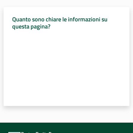
Percorsi
sulla
Quanto sono chiare le informazioni su
memoria
questa pagina?
Valuta da 1 a 5 stelle
Seguici
su
Assemblea
legislativa