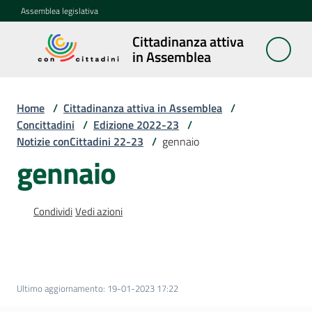
Vai al contenuto
Vai alla navigazione
Vai al footer
Assemblea legislativa
Cittadinanza attiva
Cittadinanza
in Assemblea
attiva in
Assemblea
Home
/
Cittadinanza attiva in Assemblea
/
Concittadini
/
Edizione 2022-23
/
Notizie conCittadini 22-23
/
gennaio
Concittadini
Menu selezionato
gennaio
Porte
aperte
Condividi
Vedi azioni
in
Assemblea
Mostre
itineranti
Ultimo aggiornamento
:
19-01-2023 17:22