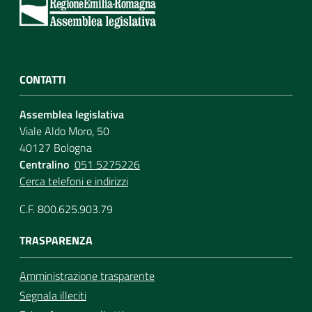
Assemblea
Attività
CONTATTI
Argomenti
Assemblea legislativa
Viale Aldo Moro, 50
Per i media
40127 Bologna
Centralino
051 5275226
Cerca telefoni e indirizzi
Per i cittadini
C.F. 800.625.903.79
TRASPARENZA
Amministrazione trasparente
Segnala illeciti