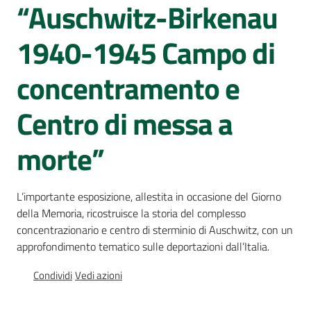
“Auschwitz-Birkenau
Percorsi
sulla
1940-1945 Campo di
memoria
concentramento e
Seguici
Centro di messa a
su
morte”
L’importante esposizione, allestita in occasione del Giorno
della Memoria, ricostruisce la storia del complesso
concentrazionario e centro di sterminio di Auschwitz, con un
approfondimento tematico sulle deportazioni dall’Italia.
Condividi
Vedi azioni
Assemblea
legislativa