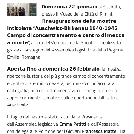
D
𝗼𝗺𝗲𝗻𝗶𝗰𝗮 𝟮𝟮 𝗴𝗲𝗻𝗻𝗮𝗶𝗼 si è tenuta,
Assemblea
presso il Museo della Città di Rimini,
l’𝗶𝗻𝗮𝘂𝗴𝘂𝗿𝗮𝘇𝗶𝗼𝗻𝗲 𝗱𝗲𝗹𝗹𝗮 𝗺𝗼𝘀𝘁𝗿𝗮
Attività
𝗶𝗻𝘁𝗶𝘁𝗼𝗹𝗮𝘁𝗮 “𝗔𝘂𝘀𝗰𝗵𝘄𝗶𝘁𝘇-𝗕𝗶𝗿𝗸𝗲𝗻𝗮𝘂 𝟭𝟵𝟰𝟬-𝟭𝟵𝟰𝟱.
𝗖𝗮𝗺𝗽𝗼 𝗱𝗶 𝗰𝗼𝗻𝗰𝗲𝗻𝘁𝗿𝗮𝗺𝗲𝗻𝘁𝗼 𝗲 𝗰𝗲𝗻𝘁𝗿𝗼 𝗱𝗶 𝗺𝗲𝘀𝘀𝗮
Argomenti
𝗮 𝗺𝗼𝗿𝘁𝗲”, a cura del
Mémorial de la Shoah
, realizzata
grazie al sostegno dell'Assemblea legislativa della Regione
Per i media
Emilia-Romagna.
𝗔𝗽𝗲𝗿𝘁𝗮 𝗳𝗶𝗻𝗼 𝗮 𝗱𝗼𝗺𝗲𝗻𝗶𝗰𝗮 𝟮𝟲 𝗳𝗲𝗯𝗯𝗿𝗮𝗶𝗼, la mostra
ripercorre la storia del più grande campo di concentramento
Per i cittadini
e centro di sterminio nazista, per mezzo di un’accurata
cartografia, una ricca documentazione iconografica e un
approfondimento tematico sulle deportazioni dall’Italia a
Auschwitz.
Il taglio del nastro è stato fatto dalla Presidente
dell’Assemblea legislativa
Emma Petitti
e dall’Assessora
con delega alle Politiche per i Giovani
Francesca Mattei
. Ha