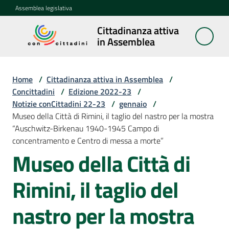
Vai al contenuto
Vai alla navigazione
Vai al footer
Assemblea legislativa
Cittadinanza attiva
Cittadinanza
in Assemblea
attiva in
Assemblea
Home
/
Cittadinanza attiva in Assemblea
/
Concittadini
/
Edizione 2022-23
/
Notizie conCittadini 22-23
/
gennaio
/
Concittadini
Museo della Città di Rimini, il taglio del nastro per la mostra
Menu selezionato
“Auschwitz-Birkenau 1940-1945 Campo di
Porte
concentramento e Centro di messa a morte”
aperte
Museo della Città di
in
Assemblea
Rimini, il taglio del
Mostre
nastro per la mostra
itineranti