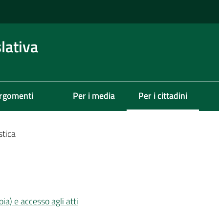
lativa
rgomenti
Per i media
Per i cittadini
Menu selezionato
stica
ia) e accesso agli atti