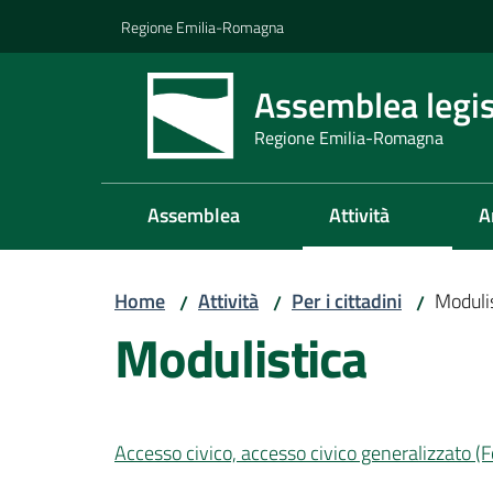
Vai al contenuto
Vai alla navigazione
Vai al footer
Regione Emilia-Romagna
Assemblea legis
Regione Emilia-Romagna
Assemblea
Attività
A
Home
Attività
Per i cittadini
Moduli
/
/
/
Modulistica
Accesso civico, accesso civico generalizzato (Fo