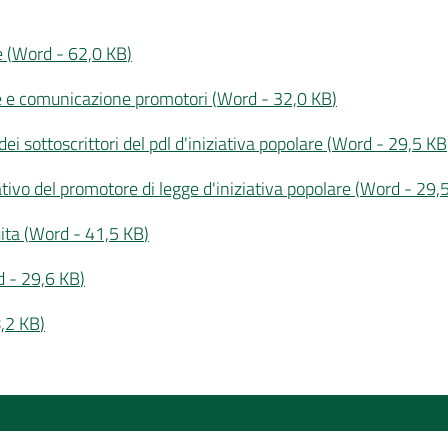
e
(
Word
-
62,0 KB
)
re e comunicazione promotori
(
Word
-
32,0 KB
)
 sottoscrittori del pdl d'iniziativa popolare
(
Word
-
29,5 KB
vo del promotore di legge d'iniziativa popolare
(
Word
-
29,
ita
(
Word
-
41,5 KB
)
d
-
29,6 KB
)
,2 KB
)