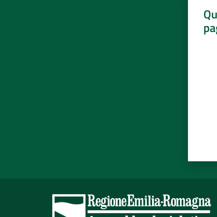
Qu
pa
Valut