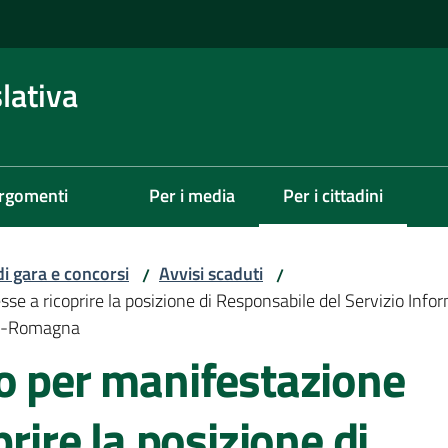
lativa
rgomenti
Per i media
Per i cittadini
Menu selezionato
di gara e concorsi
Avvisi scaduti
/
/
sse a ricoprire la posizione di Responsabile del Servizio Inf
lia-Romagna
o per manifestazione
prire la posizione di