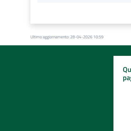
Ultimo aggiornamento
:
28-04-2026 10:59
Qu
pa
Valut