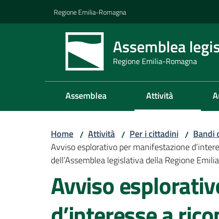
Vai al contenuto
Vai alla navigazione
Vai al footer
Regione Emilia-Romagna
Assemblea legis
Regione Emilia-Romagna
Assemblea
Attività
A
Home
Attività
Per i cittadini
Bandi 
/
/
/
Avviso esplorativo per manifestazione d’intere
dell’Assemblea legislativa della Regione Emi
Avviso esplorativ
d’interesse a rico