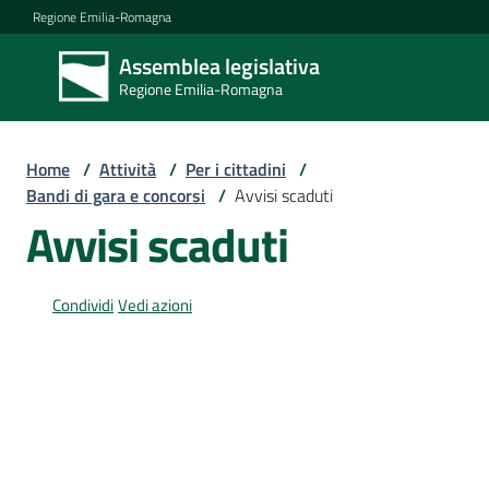
Vai al contenuto
Vai alla navigazione
Vai al footer
Regione Emilia-Romagna
Assemblea legislativa
Assemblea
Regione Emilia-Romagna
legislativa
Regione Emilia-
Romagna
Home
/
Attività
/
Per i cittadini
/
Bandi di gara e concorsi
/
Avvisi scaduti
Avvisi scaduti
Assemblea
Condividi
Vedi azioni
Attività
Argomenti