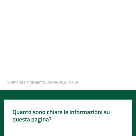
Per
i
media
Per
i
cittadini
Menu selezionato
Ultimo aggiornamento
:
28-04-2026 10:59
Quanto sono chiare le informazioni su
questa pagina?
Valuta da 1 a 5 stelle