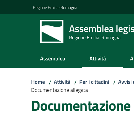
Vai al contenuto
Vai alla navigazione
Vai al footer
Regione Emilia-Romagna
Assemblea legis
Regione Emilia-Romagna
Assemblea
Attività
A
Home
Attività
Per i cittadini
Avvisi
/
/
/
Documentazione allegata
Documentazione 