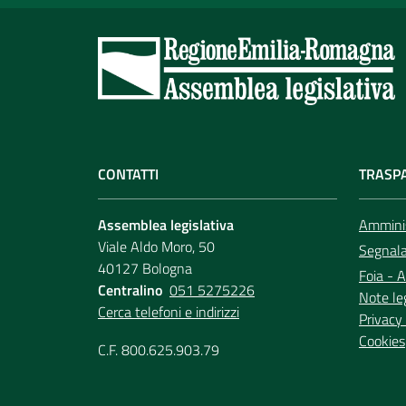
CONTATTI
TRASP
Assemblea legislativa
Amminis
Viale Aldo Moro, 50
Segnala 
40127 Bologna
Foia - A
Centralino
051 5275226
Note le
Cerca telefoni e indirizzi
Privacy 
Cookies
C.F. 800.625.903.79