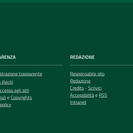
ARENZA
REDAZIONE
trazione trasparente
Responsabile sito
Redazione
illeciti
Credits
-
Scrivici
ccesso agli atti
Accessibilità
e
RSS
gali
e
Copyrights
Intranet
policy