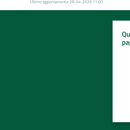
Ultimo aggiornamento
:
28-04-2026 11:00
Qu
pa
Valut