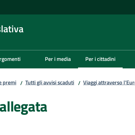
lativa
rgomenti
Per i media
Per i cittadini
Menu selezionato
 e premi
Tutti gli avvisi scaduti
Viaggi attraverso l’Eu
/
/
allegata