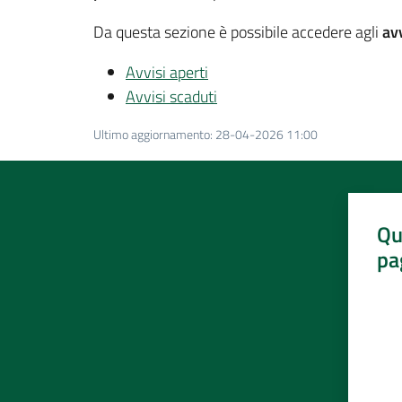
Da questa sezione è possibile accedere agli
avv
Avvisi aperti
Avvisi scaduti
Ultimo aggiornamento
:
28-04-2026 11:00
Qu
pa
Valut