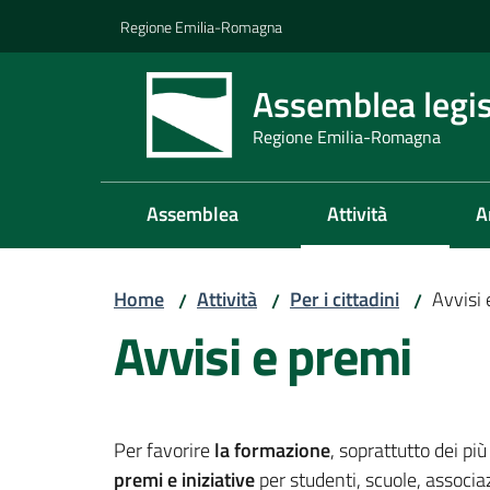
Vai al contenuto
Vai alla navigazione
Vai al footer
Regione Emilia-Romagna
Assemblea legis
Regione Emilia-Romagna
Assemblea
Attività
A
Home
Attività
Per i cittadini
Avvisi 
/
/
/
Avvisi e premi
Per favorire
la formazione
, soprattutto dei pi
premi e iniziative
per studenti, scuole, associaz