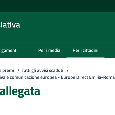
lativa
rgomenti
Per i media
Per i cittadini
Menu selezionato
 e premi
Tutti gli avvisi scaduti
/
/
iziativa e comunicazione europea - Europe Direct Emilia-R
allegata