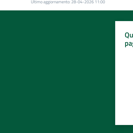
Ultimo aggiornamento
:
28-04-2026 11:00
Qu
pa
Valut