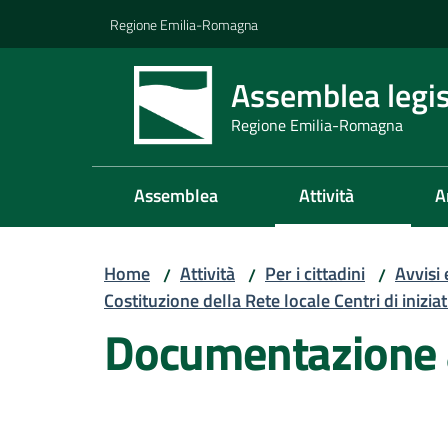
Vai al contenuto
Vai alla navigazione
Vai al footer
Regione Emilia-Romagna
Assemblea legis
Regione Emilia-Romagna
Assemblea
Attività
A
Home
Attività
Per i cittadini
Avvisi
/
/
/
Costituzione della Rete locale Centri di in
Documentazione 