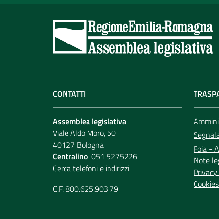
CONTATTI
TRASP
Assemblea legislativa
Amminis
Viale Aldo Moro, 50
Segnala 
40127 Bologna
Foia - A
Centralino
051 5275226
Note le
Cerca telefoni e indirizzi
Privacy 
Cookies
C.F. 800.625.903.79