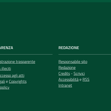
ARENZA
REDAZIONE
trazione trasparente
Responsabile sito
Redazione
illeciti
Credits
-
Scrivici
ccesso agli atti
Accessibilità
e
RSS
gali
e
Copyrights
Intranet
policy