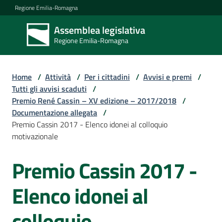
Vai al contenuto
Vai alla navigazione
Vai al footer
Regione Emilia-Romagna
Assemblea legislativa
Assemblea
Regione Emilia-Romagna
legislativa
Regione Emilia-
Romagna
Home
/
Attività
/
Per i cittadini
/
Avvisi e premi
/
Tutti gli avvisi scaduti
/
Premio René Cassin – XV edizione – 2017/2018
/
Assemblea
Documentazione allegata
/
Premio Cassin 2017 - Elenco idonei al colloquio
motivazionale
Attività
Premio Cassin 2017 -
Argomenti
Elenco idonei al
colloquio