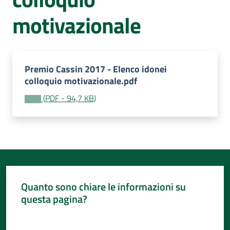
Per
i
motivazionale
media
Per
i
Premio Cassin 2017 - Elenco idonei
cittadini
colloquio motivazionale.pdf
Menu selezionato
(
PDF
-
94,7 KB
)
Quanto sono chiare le informazioni su
questa pagina?
Valuta da 1 a 5 stelle