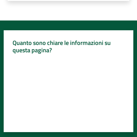
Per
i
media
Per
i
Quanto sono chiare le informazioni su
cittadini
questa pagina?
Menu selezionato
Valuta da 1 a 5 stelle