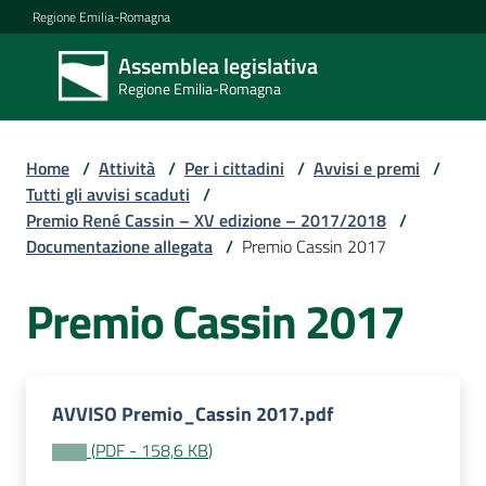
Vai al contenuto
Vai alla navigazione
Vai al footer
Regione Emilia-Romagna
Assemblea legislativa
Assemblea
Regione Emilia-Romagna
legislativa
Regione Emilia-
Romagna
Home
/
Attività
/
Per i cittadini
/
Avvisi e premi
/
Tutti gli avvisi scaduti
/
Premio René Cassin – XV edizione – 2017/2018
/
Assemblea
Documentazione allegata
/
Premio Cassin 2017
Premio Cassin 2017
Attività
Argomenti
AVVISO Premio_Cassin 2017.pdf
(
PDF
-
158,6 KB
)