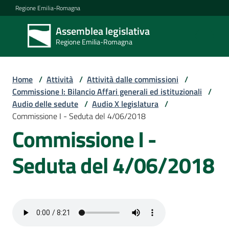
Vai al contenuto
Vai alla navigazione
Vai al footer
Regione Emilia-Romagna
Assemblea legislativa
Assemblea
Regione Emilia-Romagna
legislativa
Regione Emilia-
Romagna
Home
/
Attività
/
Attività dalle commissioni
/
Commissione I: Bilancio Affari generali ed istituzionali
/
Audio delle sedute
/
Audio X legislatura
/
Assemblea
Commissione I - Seduta del 4/06/2018
Commissione I -
Attività
Seduta del 4/06/2018
Argomenti