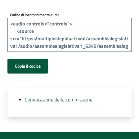
Per
i
Codice di incorporamento audio
media
Per
i
cittadini
Copia il codice
Convocazione della commissione