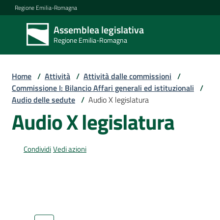
Vai al contenuto
Vai alla navigazione
Vai al footer
Regione Emilia-Romagna
Assemblea legislativa
Assemblea
Regione Emilia-Romagna
legislativa
Regione Emilia-
Romagna
Home
/
Attività
/
Attività dalle commissioni
/
Commissione I: Bilancio Affari generali ed istituzionali
/
Audio delle sedute
/
Audio X legislatura
Assemblea
Audio X legislatura
Attività
Condividi
Vedi azioni
Argomenti