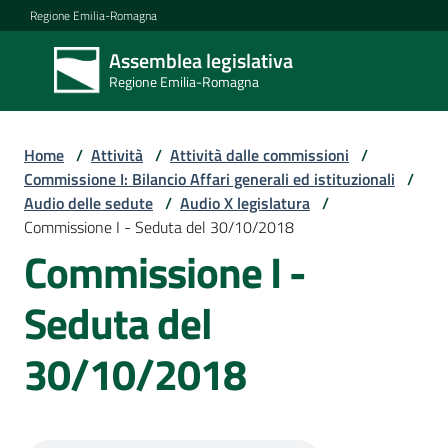
Vai al contenuto
Vai alla navigazione
Vai al footer
Regione Emilia-Romagna
Assemblea legislativa
Assemblea
Regione Emilia-Romagna
legislativa
Regione Emilia-
Romagna
Home
/
Attività
/
Attività dalle commissioni
/
Commissione I: Bilancio Affari generali ed istituzionali
/
Audio delle sedute
/
Audio X legislatura
/
Assemblea
Commissione I - Seduta del 30/10/2018
Commissione I -
Attività
Seduta del
30/10/2018
Argomenti