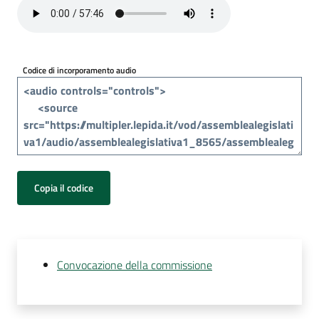
Per
i
media
Codice di incorporamento audio
Per
i
cittadini
Copia il codice
Convocazione della commissione