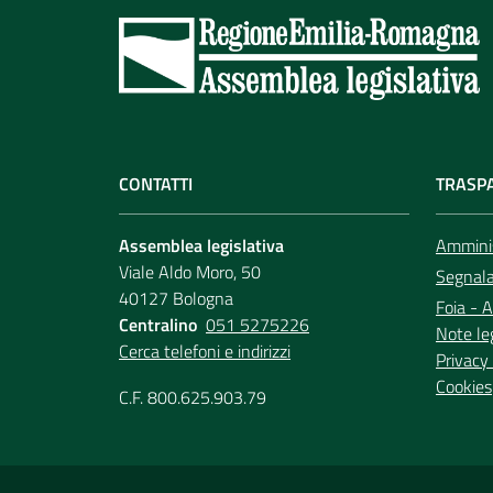
CONTATTI
TRASP
Assemblea legislativa
Amminis
Viale Aldo Moro, 50
Segnala 
40127 Bologna
Foia - A
Centralino
051 5275226
Note le
Cerca telefoni e indirizzi
Privacy 
Cookies
C.F. 800.625.903.79