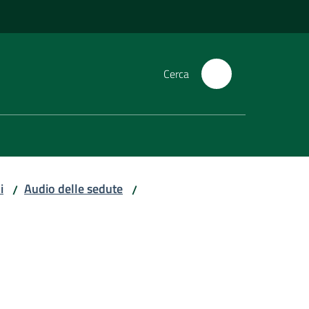
Cerca
i
Audio delle sedute
/
/