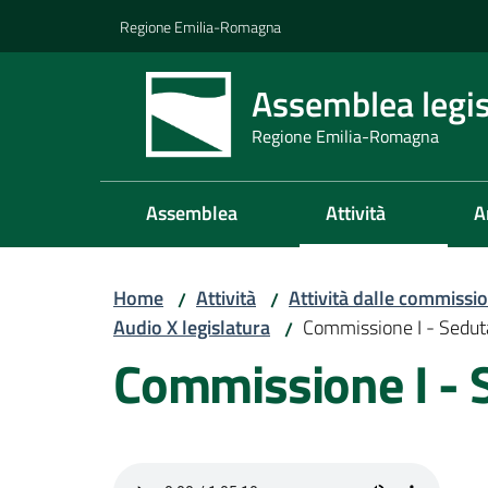
Vai al contenuto
Vai alla navigazione
Vai al footer
Regione Emilia-Romagna
Assemblea legis
Regione Emilia-Romagna
Assemblea
Attività
A
Home
Attività
Attività dalle commissio
/
/
Audio X legislatura
Commissione I - Sedu
/
Commissione I - 