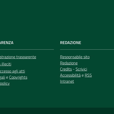
ARENZA
REDAZIONE
trazione trasparente
Responsabile sito
Redazione
illeciti
Credits
-
Scrivici
ccesso agli atti
Accessibilità
e
RSS
gali
e
Copyrights
Intranet
policy