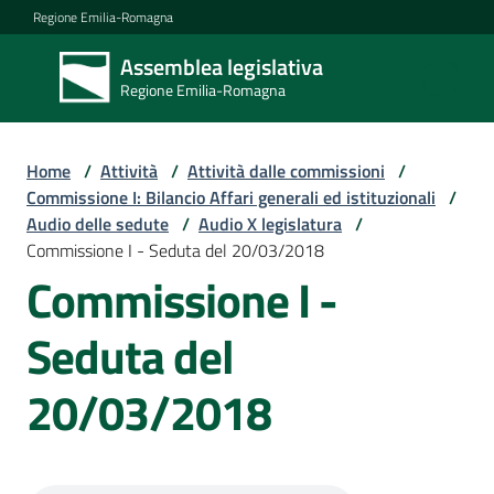
Vai al contenuto
Vai alla navigazione
Vai al footer
Regione Emilia-Romagna
Assemblea legislativa
Assemblea
Regione Emilia-Romagna
legislativa
Regione Emilia-
Romagna
Home
/
Attività
/
Attività dalle commissioni
/
Commissione I: Bilancio Affari generali ed istituzionali
/
Audio delle sedute
/
Audio X legislatura
/
Assemblea
Commissione I - Seduta del 20/03/2018
Commissione I -
Attività
Seduta del
20/03/2018
Argomenti