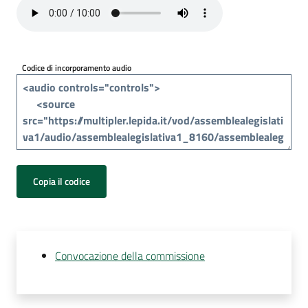
Per
i
media
Codice di incorporamento audio
Per
i
cittadini
Copia il codice
Convocazione della commissione