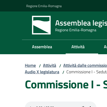
Vai al contenuto
Vai alla navigazione
Vai al footer
Regione Emilia-Romagna
Assemblea legis
Regione Emilia-Romagna
Assemblea
Attività
A
Home
Attività
Attività dalle commissio
/
/
Audio X legislatura
Commissione I - Sedu
/
Commissione I - 