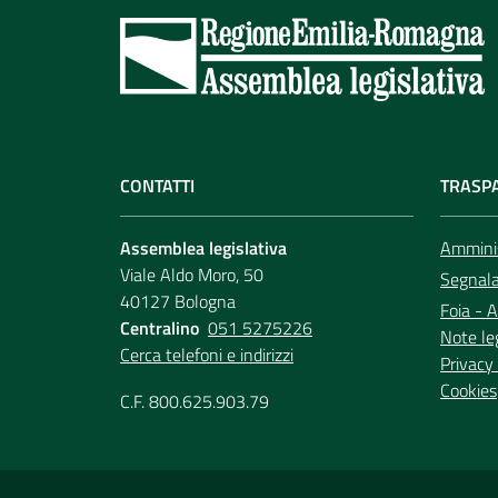
CONTATTI
TRASP
Assemblea legislativa
Amminis
Viale Aldo Moro, 50
Segnala 
40127 Bologna
Foia - A
Centralino
051 5275226
Note le
Cerca telefoni e indirizzi
Privacy 
Cookies
C.F. 800.625.903.79