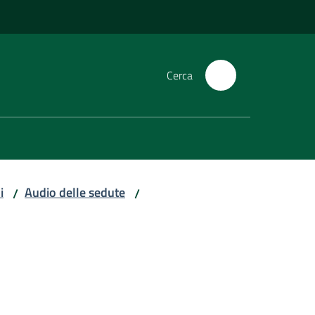
Cerca
i
Audio delle sedute
/
/