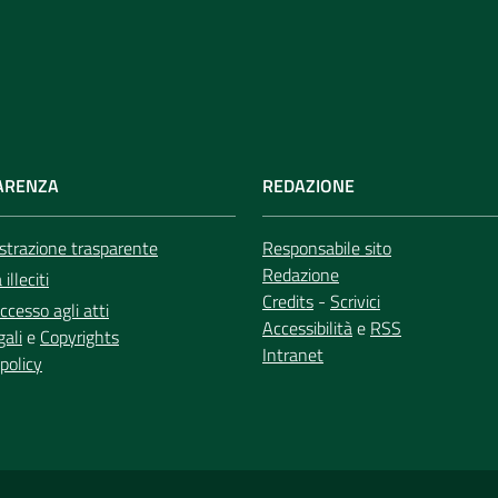
ARENZA
REDAZIONE
trazione trasparente
Responsabile sito
Redazione
illeciti
Credits
-
Scrivici
ccesso agli atti
Accessibilità
e
RSS
gali
e
Copyrights
Intranet
policy