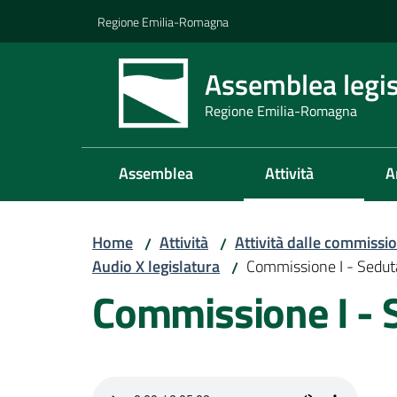
Vai al contenuto
Vai alla navigazione
Vai al footer
Regione Emilia-Romagna
Assemblea legis
Regione Emilia-Romagna
Assemblea
Attività
A
Home
Attività
Attività dalle commissio
/
/
Audio X legislatura
Commissione I - Sedu
/
Commissione I - 