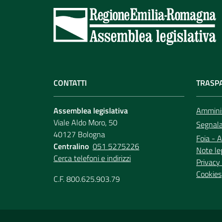
CONTATTI
TRASP
Assemblea legislativa
Amminis
Viale Aldo Moro, 50
Segnala 
40127 Bologna
Foia - A
Centralino
051 5275226
Note le
Cerca telefoni e indirizzi
Privacy 
Cookies
C.F. 800.625.903.79