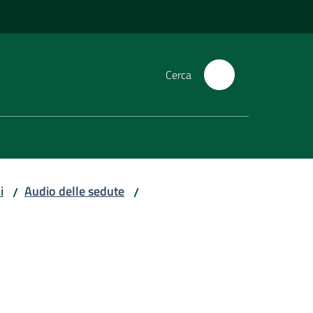
Cerca
i
Audio delle sedute
/
/