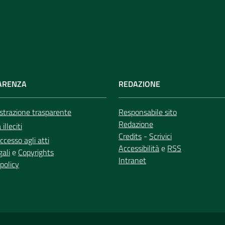
ARENZA
REDAZIONE
trazione trasparente
Responsabile sito
Redazione
illeciti
Credits
-
Scrivici
ccesso agli atti
Accessibilità
e
RSS
gali
e
Copyrights
Intranet
policy