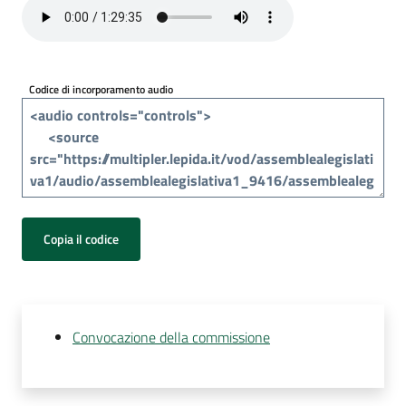
Per
i
media
Codice di incorporamento audio
Per
i
cittadini
Copia il codice
Convocazione della commissione