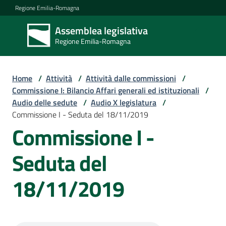
Vai al contenuto
Vai alla navigazione
Vai al footer
Regione Emilia-Romagna
Assemblea legislativa
Assemblea
Regione Emilia-Romagna
legislativa
Regione Emilia-
Romagna
Home
/
Attività
/
Attività dalle commissioni
/
Commissione I: Bilancio Affari generali ed istituzionali
/
Audio delle sedute
/
Audio X legislatura
/
Assemblea
Commissione I - Seduta del 18/11/2019
Commissione I -
Attività
Seduta del
18/11/2019
Argomenti