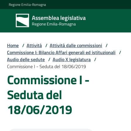
Vai al contenuto
Vai alla navigazione
Vai al footer
Regione Emilia-Romagna
Assemblea legislativa
Assemblea
Regione Emilia-Romagna
legislativa
Regione Emilia-
Romagna
Home
/
Attività
/
Attività dalle commissioni
/
Commissione I: Bilancio Affari generali ed istituzionali
/
Audio delle sedute
/
Audio X legislatura
/
Assemblea
Commissione I - Seduta del 18/06/2019
Commissione I -
Attività
Seduta del
18/06/2019
Argomenti