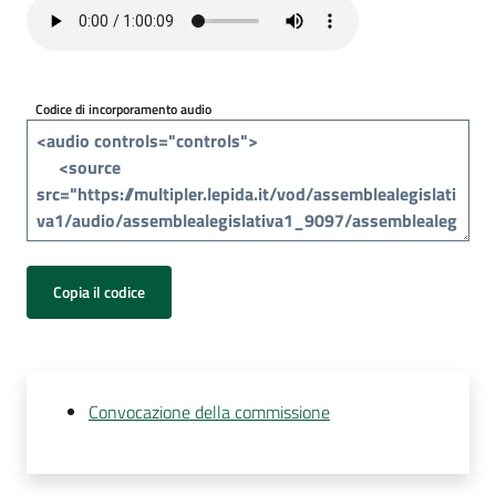
Per
i
media
Codice di incorporamento audio
Per
i
cittadini
Copia il codice
Convocazione della commissione